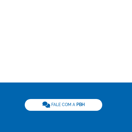
be
FALE COM A
PBH