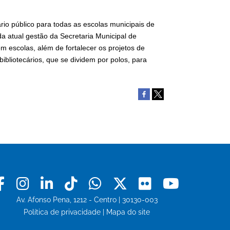
rio público para todas as escolas municipais de
 atual gestão da Secretaria Municipal de
m escolas, além de fortalecer os projetos de
ibliotecários, que se dividem por polos, para
Facebook
Instagram
Linkedin
Tiktok
Whatsapp
X
Flickr
Youtu
Av. Afonso Pena, 1212 - Centro | 30130-003
Política de privacidade
|
Mapa do site