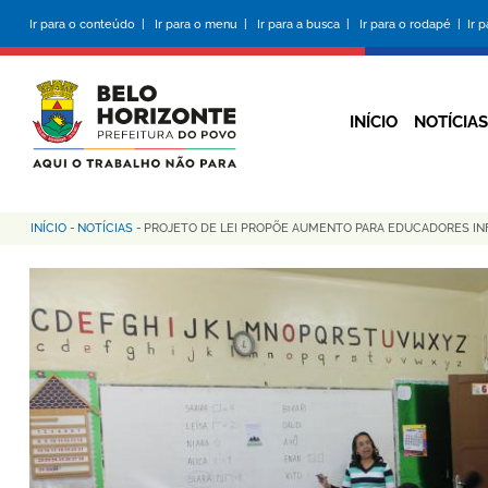
Pular
Ir para o conteúdo |
Ir para o menu |
Ir para a busca |
Ir para o rodapé |
Ir 
para
o
conteúdo
principal
INÍCIO
NOTÍCIAS
INÍCIO
-
NOTÍCIAS
-
PROJETO DE LEI PROPÕE AUMENTO PARA EDUCADORES IN
Trilha
de
navegação