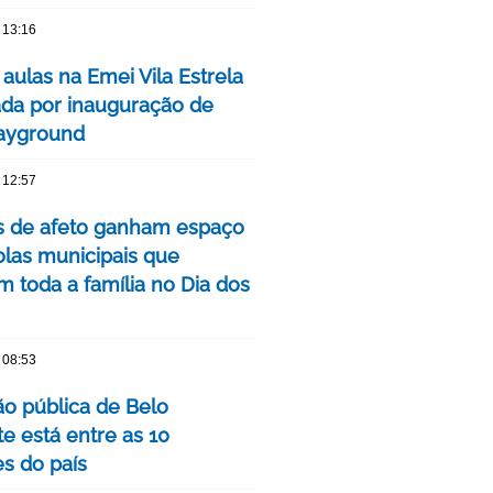
 13:16
 aulas na Emei Vila Estrela
da por inauguração de
ayground
 12:57
as de afeto ganham espaço
las municipais que
m toda a família no Dia dos
 08:53
o pública de Belo
e está entre as 10
s do país