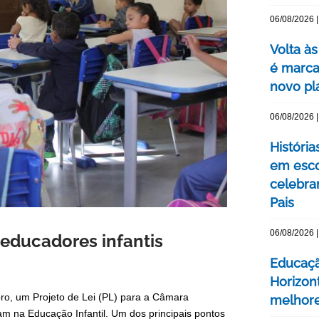
06/08/2026 |
Volta às
é marca
novo pl
06/08/2026 |
Históri
em esco
celebra
Pais
06/08/2026 |
 educadores infantis
Educaçã
Horizont
ro, um Projeto de Lei (PL) para a Câmara
melhore
am na Educação Infantil. Um dos principais pontos