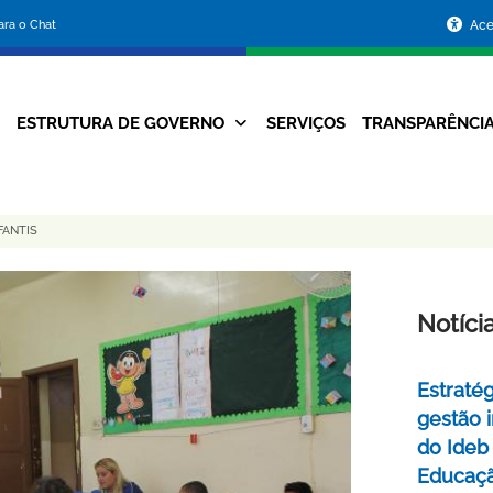
Portal
para o Chat
Ace
da
Prefeitura
ESTRUTURA DE GOVERNO
SERVIÇOS
TRANSPARÊNCI
Navegação
de
Principal
Belo
FANTIS
Horizonte
Notíci
Estraté
gestão 
do Ideb
Educaç