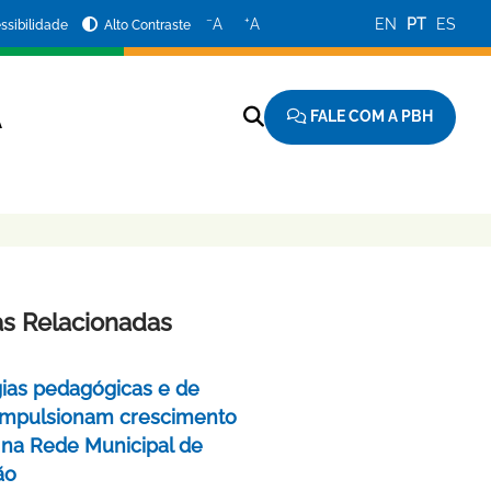
−
+
A
A
EN
PT
ES
ssibilidade
Alto Contraste
FALE COM A PBH
A
as Relacionadas
gias pedagógicas e de
impulsionam crescimento
 na Rede Municipal de
ão