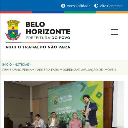
Pular
Portal
Acessibilidade
Alto Contraste
para
da
o
conteúdo
Prefeitura
O
principal
de
Belo
Horizonte
INÍCIO
-
NOTÍCIAS
-
Trilha
PBH E UFMG FIRMAM PARCERIA PARA MODERNIZAR AVALIAÇÃO DE IMÓVEIS
de
navegação