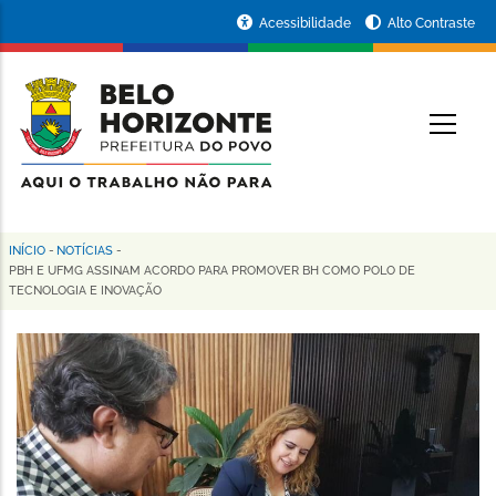
Pular
Portal
Acessibilidade
Alto Contraste
para
da
o
conteúdo
Prefeitura
O
principal
de
Belo
Horizonte
INÍCIO
-
NOTÍCIAS
-
Trilha
PBH E UFMG ASSINAM ACORDO PARA PROMOVER BH COMO POLO DE
TECNOLOGIA E INOVAÇÃO
de
navegação