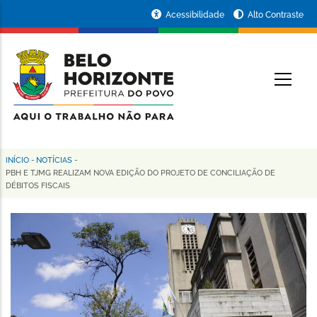
Pular
Portal
Acessibilidade
Alto Contraste
para
da
o
conteúdo
Prefeitura
O
principal
de
Belo
Horizonte
INÍCIO
-
NOTÍCIAS
-
Trilha
PBH E TJMG REALIZAM NOVA EDIÇÃO DO PROJETO DE CONCILIAÇÃO DE
DÉBITOS FISCAIS
de
navegação