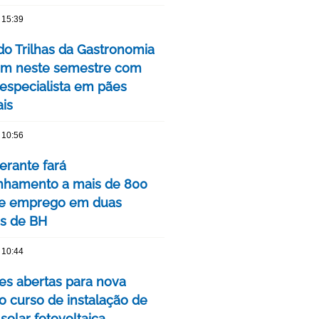
 15:39
do Trilhas da Gastronomia
m neste semestre com
 especialista em pães
ais
 10:56
nerante fará
hamento a mais de 800
de emprego em duas
is de BH
 10:44
ões abertas para nova
o curso de instalação de
solar fotovoltaica