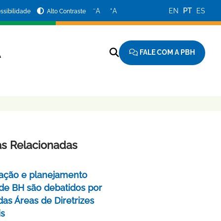
−
+
A
A
EN
PT
ES
ssibilidade
Alto Contraste
FALE COM A PBH
A
as Relacionadas
ação e planejamento
de BH são debatidos por
das Áreas de Diretrizes
is