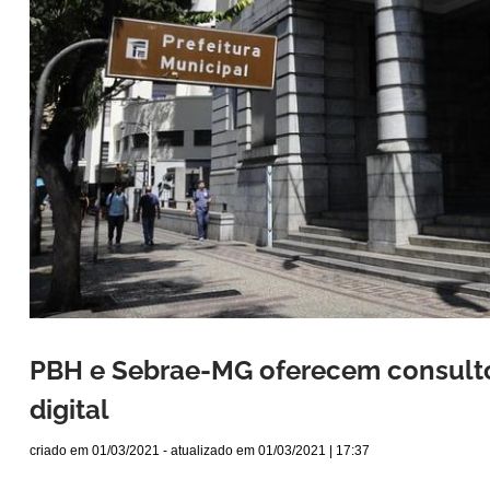
PBH e Sebrae-MG oferecem consult
digital
criado em
01/03/2021
- atualizado em
01/03/2021 | 17:37