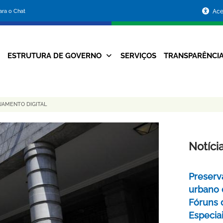
Portal
para o Chat
Ace
da
Prefeitura
ESTRUTURA DE GOVERNO
SERVIÇOS
TRANSPARÊNCI
Navegação
de
Principal
Belo
JAMENTO DIGITAL
Horizonte
Notíci
Preserv
urbano 
Fóruns 
Especia