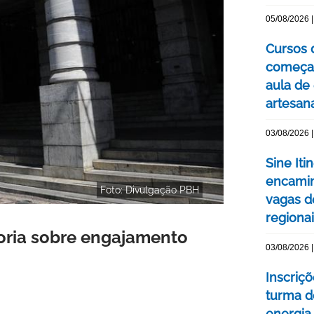
05/08/2026 |
Cursos 
começa
aula de
artesan
03/08/2026 |
Sine Iti
encamin
Foto: Divulgação PBH
vagas 
regiona
oria sobre engajamento
03/08/2026 |
Inscriç
turma d
energia 