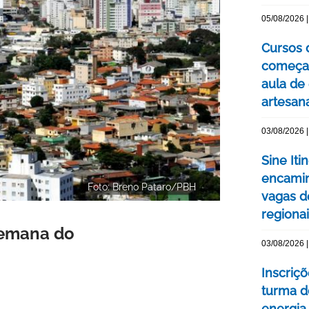
05/08/2026 |
Cursos 
começa
aula de
artesan
03/08/2026 |
Sine Iti
encamin
Foto: Breno Pataro/PBH
vagas 
regiona
 Semana do
03/08/2026 |
Inscriç
turma d
energia 