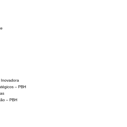
izonte
ndedora e Inovadora
atégicos – PBH
nas
tão – PBH