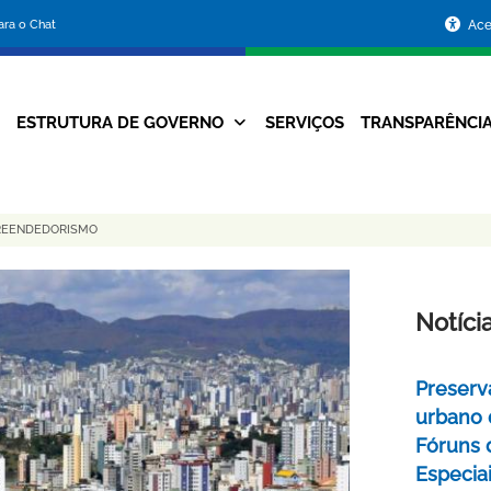
Portal
para o Chat
Ace
da
Prefeitura
ESTRUTURA DE GOVERNO
SERVIÇOS
TRANSPARÊNCI
Navegação
de
Principal
Belo
PREENDEDORISMO
Horizonte
Notíci
Preserv
urbano 
Fóruns 
Especia