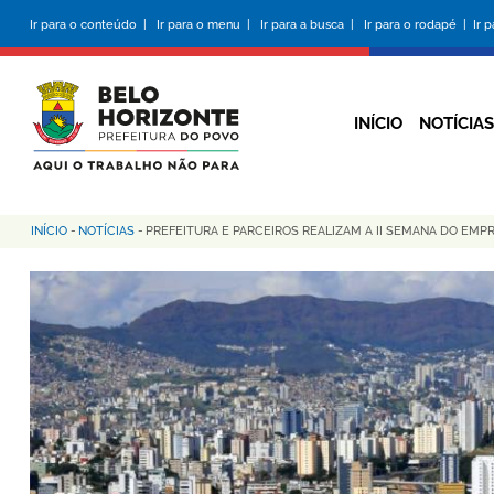
Pular
Ir para o conteúdo |
Ir para o menu |
Ir para a busca |
Ir para o rodapé |
Ir 
para
o
conteúdo
principal
INÍCIO
NOTÍCIAS
INÍCIO
-
NOTÍCIAS
-
PREFEITURA E PARCEIROS REALIZAM A II SEMANA DO EM
Trilha
de
navegação