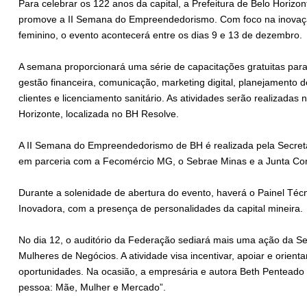
Para celebrar os 122 anos da capital, a Prefeitura de Belo Horiz
promove a II Semana do Empreendedorismo. Com foco na inovaçã
feminino, o evento acontecerá entre os dias 9 e 13 de dezembro.
A semana proporcionará uma série de capacitações gratuitas pa
gestão financeira, comunicação, marketing digital, planejamento 
clientes e licenciamento sanitário. As atividades serão realizada
Horizonte, localizada no BH Resolve.
A II Semana do Empreendedorismo de BH é realizada pela Secret
em parceria com a Fecomércio MG, o Sebrae Minas e a Junta Co
Durante a solenidade de abertura do evento, haverá o Painel Té
Inovadora, com a presença de personalidades da capital mineira.
No dia 12, o auditório da Federação sediará mais uma ação da 
Mulheres de Negócios. A atividade visa incentivar, apoiar e orie
oportunidades. Na ocasião, a empresária e autora Beth Penteado
pessoa: Mãe, Mulher e Mercado”.