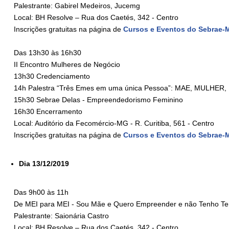
Palestrante: Gabirel Medeiros, Jucemg
Local: BH Resolve – Rua dos Caetés, 342 - Centro
Inscrições gratuitas na
página de
Cursos e Eventos do Sebrae-
Das 13h30 às 16h30
II Encontro Mulheres de Negó
13h30 Credenciame
14h Palestra “Três Emes em uma única Pessoa”: MAE, MULHER
15h30 Sebrae Delas - Empreendedorismo Femi
16h30 Encerramento
Local: Auditório da Fecomércio-MG - R. Curitiba, 561 - Centro
Inscrições gratuitas na
página de
Cursos e Eventos do Sebrae-
Dia 13/12/2019
Das 9h00 às 11h
De MEI para MEI - Sou Mãe e Quero Empreender e não Tenho T
Palestrante: Saionária Castro
Local: BH Resolve – Rua dos Caetés, 342 - Centro