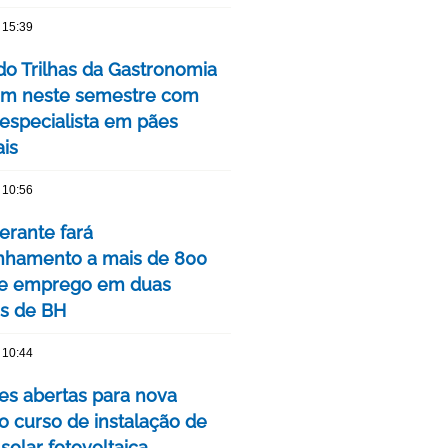
 15:39
do Trilhas da Gastronomia
m neste semestre com
 especialista em pães
ais
 10:56
nerante fará
hamento a mais de 800
de emprego em duas
is de BH
 10:44
ões abertas para nova
o curso de instalação de
solar fotovoltaica