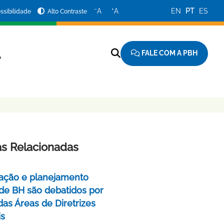
−
+
A
A
EN
PT
ES
ssibilidade
Alto Contraste
FALE COM A PBH
A
as Relacionadas
ação e planejamento
de BH são debatidos por
das Áreas de Diretrizes
is