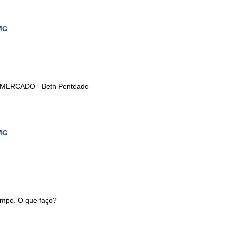
MG
cio
nto
, MERCADO - Beth Penteado
nino
MG
empo. O que faço?