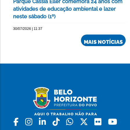
Parque Cássia Eller comemora 24 anos com
atividades de educação ambiental e lazer
neste sábado (1º)
30/07/2026 | 11:37
MAIS NOTÍCIAS
Facebook
Instagram
Linkedin
Tiktok
Whatsapp
X
Flickr
Yo