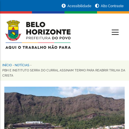
Pular
Portal
Acessibilidade
Alto Contraste
para
da
o
conteúdo
Prefeitura
O
principal
de
Belo
Horizonte
INÍCIO
-
NOTÍCIAS
-
Trilha
PBH E INSTITUTO SERRA DO CURRAL ASSINAM TERMO PARA REABRIR TRILHA DA
CRISTA
de
navegação