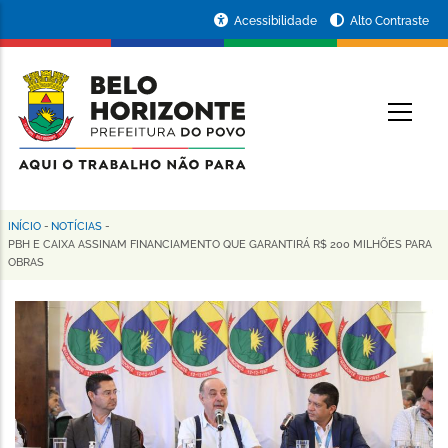
Pular
Portal
Acessibilidade
Alto Contraste
para
da
o
conteúdo
Prefeitura
O
principal
de
Belo
Horizonte
INÍCIO
-
NOTÍCIAS
-
Trilha
PBH E CAIXA ASSINAM FINANCIAMENTO QUE GARANTIRÁ R$ 200 MILHÕES PARA
OBRAS
de
navegação