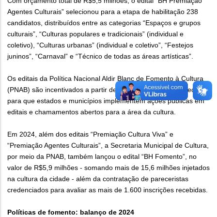
Com orçamento total de R$5,5 milhões, o edital “BH Premiação
Agentes Culturais” selecionou para a etapa de habilitação 238
candidatos, distribuídos entre as categorias “Espaços e grupos
culturais”, “Culturas populares e tradicionais” (individual e
coletivo), “Culturas urbanas” (individual e coletivo”, “Festejos
juninos”, “Carnaval” e “Técnico de todas as áreas artísticas”.
Os editais da Política Nacional Aldir Blanc de Fomento à Cultura
(PNAB) são incentivados a partir de repasses do governo federal
para que estados e municípios implementem ações públicas em
editais e chamamentos abertos para a área da cultura.
Em 2024, além dos editais “Premiação Cultura Viva” e
“Premiação Agentes Culturais”, a Secretaria Municipal de Cultura,
por meio da PNAB, também lançou o edital “BH Fomento”, no
valor de R$5,9 milhões - somando mais de 15,6 milhões injetados
na cultura da cidade - além da contratação de pareceristas
credenciados para avaliar as mais de 1.600 inscrições recebidas.
Políticas de fomento: balanço de 2024