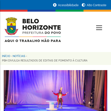
Pular
Portal
Acessibilidade
Alto Contraste
para
da
o
conteúdo
Prefeitura
O
principal
de
Belo
Horizonte
INÍCIO
-
NOTÍCIAS
-
Trilha
PBH DIVULGA RESULTADOS DE EDITAIS DE FOMENTO À CULTURA
de
navegação