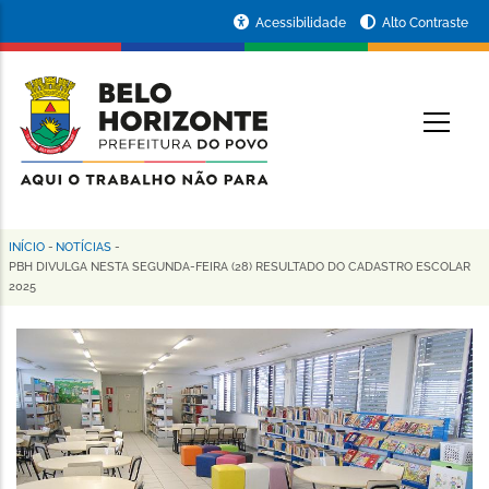
Pular
Portal
Acessibilidade
Alto Contraste
para
da
o
conteúdo
Prefeitura
O
principal
de
Belo
Horizonte
INÍCIO
-
NOTÍCIAS
-
Trilha
PBH DIVULGA NESTA SEGUNDA-FEIRA (28) RESULTADO DO CADASTRO ESCOLAR
2025
de
navegação