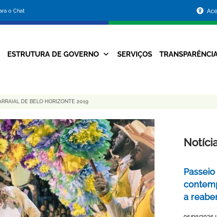
Portal
para o Chat
Ace
da
Prefeitura
ESTRUTURA DE GOVERNO
SERVIÇOS
TRANSPARÊNCI
Navegação
de
Principal
Belo
RRAIAL DE BELO HORIZONTE 2019
Horizonte
Notíci
Passeio 
contemp
a reabe