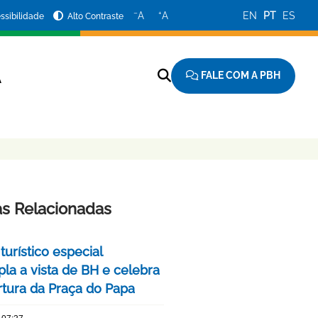
−
+
A
A
EN
PT
ES
ssibilidade
Alto Contraste
FALE COM A PBH
A
as Relacionadas
turístico especial
la a vista de BH e celebra
rtura da Praça do Papa