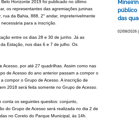
Mineiri
Belo Horizonte 2019 foi publicado no último
ipar, os representantes das agremiações juninas
público
 rua da Bahia, 888, 2° andar, impreterivelmente
das quad
necessária para a inscrição.
02/08/2026 |
ção entre os dias 28 e 30 de junho. Já as
a Estação, nos dias 6 e 7 de julho. Os
e Acesso, por até 27 quadrilhas. Assim como nas
rupo de Acesso do ano anterior passam a compor o
m a compor o Grupo de Acesso. A inscrição de
 em 2018 será feita somente no Grupo de Acesso.
 conta os seguintes quesitos: conjunto,
ção do Grupo de Acesso será realizada no dia 2 de
zadas no Coreto do Parque Municipal, às 14h.