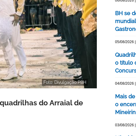
06/08/2026 |
BH se d
mundial
Gastron
05/08/2026 |
Quadril
o título
Concurs
Foto: Divulgação PBH
04/08/2026 |
Mais de
quadrilhas do Arraial de
o encer
Mineiri
03/08/2026 |