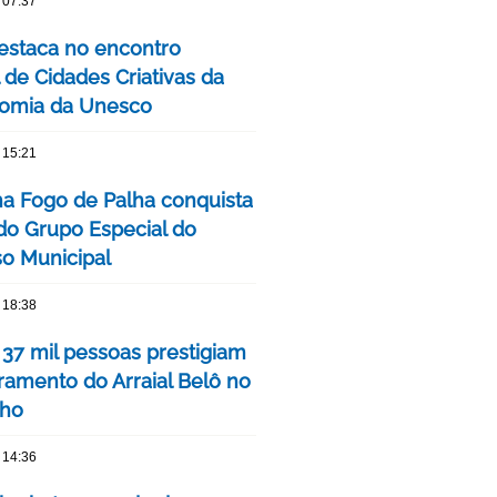
 07:37
estaca no encontro
 de Cidades Criativas da
omia da Unesco
 15:21
ha Fogo de Palha conquista
 do Grupo Especial do
o Municipal
 18:38
 37 mil pessoas prestigiam
ramento do Arraial Belô no
nho
 14:36