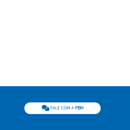
be
FALE COM A
PBH