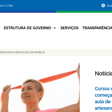
Portal
para o Chat
Ace
da
Prefeitura
ESTRUTURA DE GOVERNO
SERVIÇOS
TRANSPARÊNCI
Navegação
de
Principal
Belo
APOSENTADOS NASCIDOS EM MARÇO
Horizonte
Notíci
Cursos 
começa
aula de
artesan