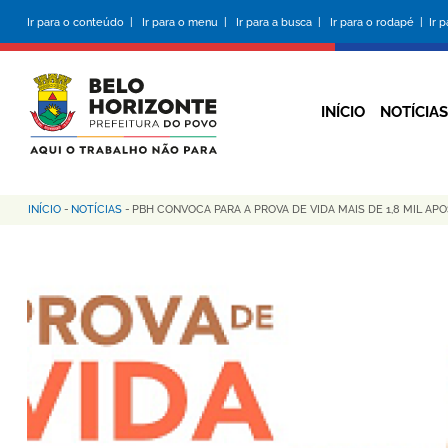
Pular
Ir para o conteúdo |
Ir para o menu |
Ir para a busca |
Ir para o rodapé |
Ir 
para
o
conteúdo
principal
INÍCIO
NOTÍCIAS
INÍCIO
-
NOTÍCIAS
-
PBH CONVOCA PARA A PROVA DE VIDA MAIS DE 1,8 MIL 
Trilha
de
navegação