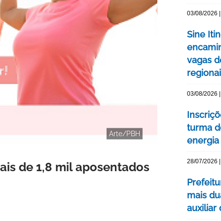
03/08/2026 |
Sine Iti
encamin
vagas 
regiona
03/08/2026 |
Inscriç
turma d
Arte/PBH
energia 
28/07/2026 |
ais de 1,8 mil aposentados
Prefeit
mais du
auxiliar