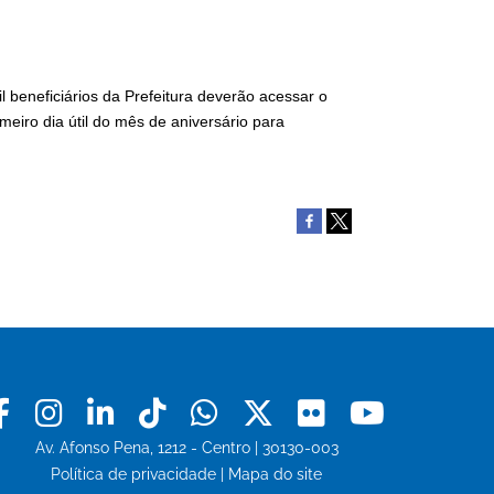
l beneficiários da Prefeitura deverão acessar o
imeiro dia útil do mês de aniversário para
Facebook
Instagram
Linkedin
Tiktok
Whatsapp
X
Flickr
Youtu
Av. Afonso Pena, 1212 - Centro | 30130-003
Política de privacidade
|
Mapa do site