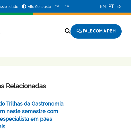
−
+
A
A
EN
PT
ES
ssibilidade
Alto Contraste
FALE COM A PBH
A
as Relacionadas
do Trilhas da Gastronomia
m neste semestre com
 especialista em pães
ais