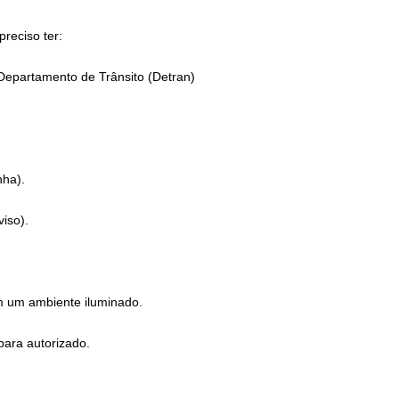
preciso ter:
 Departamento de Trânsito (Detran)
nha).
viso).
em um ambiente iluminado.
para autorizado.