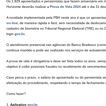
Os 1.829 aposentados e pensionistas que fazem aniversário em ma
Horizonte deverão realizar a
Prova de Vida 2024
até o dia 31 de
A novidade implementada pela PBH neste ano é que os aposentad
on-line
, de maneira rápida e fácil, sem necessidade de deslocamen
cadastro de biometria no Tribunal Regional Eleitoral (TRE) ou no
login
gov.br.
O atendimento presencial nas agências do Banco Bradesco (conve
continua mantido e pode ser realizado nos serviços de autoatend
A prova de vida é obrigatória e deve ser feita todos os anos, semp
objetivo é coibir possíveis fraudes no recebimento de vencimentos 
Caso perca o prazo, o salário do aposentado ou do pensionista s
efetivação do procedimento, respeitando o tempo de fechamento 
Como fazer?
1.
Aplicativo
gov.br