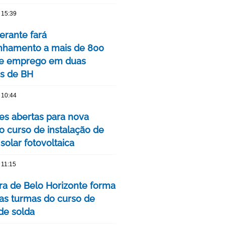
 15:39
nerante fará
hamento a mais de 800
de emprego em duas
is de BH
 10:44
ões abertas para nova
o curso de instalação de
solar fotovoltaica
 11:15
ura de Belo Horizonte forma
as turmas do curso de
 de solda