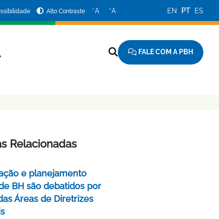
−
+
A
A
EN
PT
ES
ssibilidade
Alto Contraste
FALE COM A PBH
A
as Relacionadas
ação e planejamento
de BH são debatidos por
das Áreas de Diretrizes
is