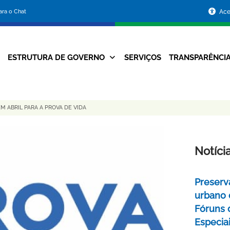
Portal
para o Chat
Ace
da
Prefeitura
ESTRUTURA DE GOVERNO
SERVIÇOS
TRANSPARÊNCI
Navegação
de
Principal
Belo
M ABRIL PARA A PROVA DE VIDA
Horizonte
Notíci
Preserv
urbano 
Fóruns 
Especia