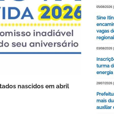
05/08/2026 |
Sine Iti
encamin
vagas 
regiona
03/08/2026 |
Inscriç
turma d
energia 
28/07/2026 |
tados nascidos em abril
Prefeit
mais du
auxiliar