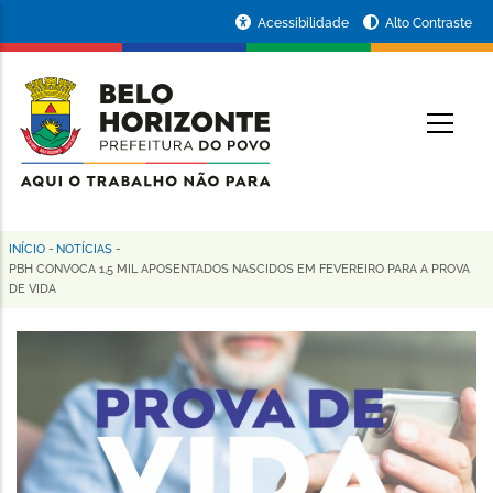
Pular
Portal
Acessibilidade
Alto Contraste
para
da
o
conteúdo
Prefeitura
O
principal
de
Belo
Horizonte
INÍCIO
-
NOTÍCIAS
-
Trilha
PBH CONVOCA 1,5 MIL APOSENTADOS NASCIDOS EM FEVEREIRO PARA A PROVA
DE VIDA
de
navegação