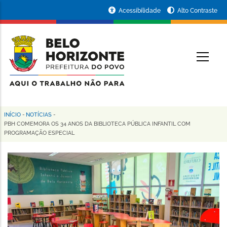
Pular
Portal
Acessibilidade
Alto Contraste
para
da
o
conteúdo
Prefeitura
O
principal
de
Belo
Horizonte
INÍCIO
-
NOTÍCIAS
-
Trilha
PBH COMEMORA OS 34 ANOS DA BIBLIOTECA PÚBLICA INFANTIL COM
PROGRAMAÇÃO ESPECIAL
de
navegação