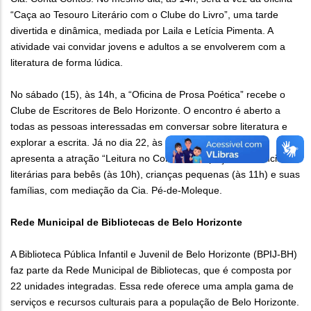
“Caça ao Tesouro Literário com o Clube do Livro”, uma tarde
divertida e dinâmica, mediada por Laila e Letícia Pimenta. A
atividade vai convidar jovens e adultos a se envolverem com a
literatura de forma lúdica.
No sábado (15), às 14h, a “Oficina de Prosa Poética” recebe o
Clube de Escritores de Belo Horizonte. O encontro é aberto a
todas as pessoas interessadas em conversar sobre literatura e
explorar a escrita. Já no dia 22, às 10h e 11h a BPIJ-BH
apresenta a atração “Leitura no Colo”, um espaço de vivências
literárias para bebês (às 10h), crianças pequenas (às 11h) e suas
famílias, com mediação da Cia. Pé-de-Moleque.
Rede Municipal de Bibliotecas de Belo Horizonte
A Biblioteca Pública Infantil e Juvenil de Belo Horizonte (BPIJ-BH)
faz parte da Rede Municipal de Bibliotecas, que é composta por
22 unidades integradas. Essa rede oferece uma ampla gama de
serviços e recursos culturais para a população de Belo Horizonte.