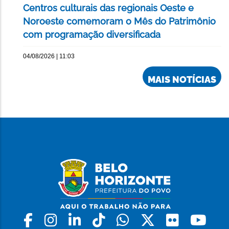
Centros culturais das regionais Oeste e
Noroeste comemoram o Mês do Patrimônio
com programação diversificada
04/08/2026 | 11:03
MAIS NOTÍCIAS
Facebook
Instagram
Linkedin
Tiktok
Whatsapp
X
Flickr
Yo