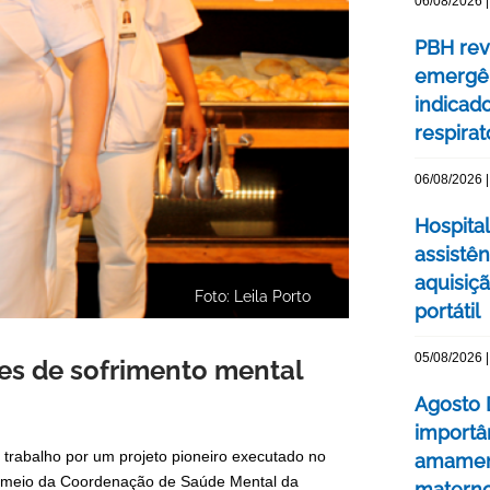
06/08/2026 |
PBH rev
emergên
indicad
respirat
06/08/2026 |
Hospital
assistê
aquisiç
Foto: Leila Porto
portátil
05/08/2026 |
es de sofrimento mental
Agosto 
importâ
trabalho por um projeto pioneiro executado no
amament
por meio da Coordenação de Saúde Mental da
matern