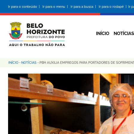
Pular
Ir para o conteúdo |
Ir para o menu |
Ir para a busca |
Ir para o rodapé |
Ir 
para
o
conteúdo
principal
INÍCIO
NOTÍCIAS
INÍCIO
-
NOTÍCIAS
-
PBH AUXILIA EMPREGOS PARA PORTADORES DE SOFRIMEN
Trilha
de
navegação