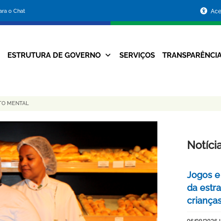
Portal
para o Chat
Ace
da
Prefeitura
ESTRUTURA DE GOVERNO
SERVIÇOS
TRANSPARÊNCI
Navegação
de
Principal
Belo
TO MENTAL
Horizonte
Notíci
Jogos e
da estra
criança