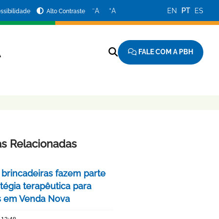
−
+
A
A
EN
PT
ES
ssibilidade
Alto Contraste
FALE COM A PBH
A
as Relacionadas
 brincadeiras fazem parte
tégia terapêutica para
s em Venda Nova