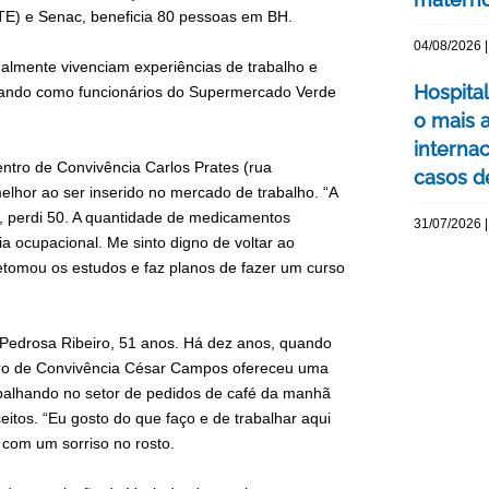
MTE) e Senac, beneficia 80 pessoas em BH.
04/08/2026 |
almente vivenciam experiências de trabalho e
Hospita
tuando como funcionários do Supermercado Verde
o mais 
interna
entro de Convivência Carlos Prates (rua
casos d
lhor ao ser inserido no mercado de trabalho. “A
, perdi 50. A quantidade de medicamentos
31/07/2026 |
a ocupacional. Me sinto digno de voltar ao
retomou os estudos e faz planos de fazer um curso
 Pedrosa Ribeiro, 51 anos. Há dez anos, quando
ro de Convivência César Campos ofereceu uma
rabalhando no setor de pedidos de café da manhã
tos. “Eu gosto do que faço e de trabalhar aqui
 com um sorriso no rosto.