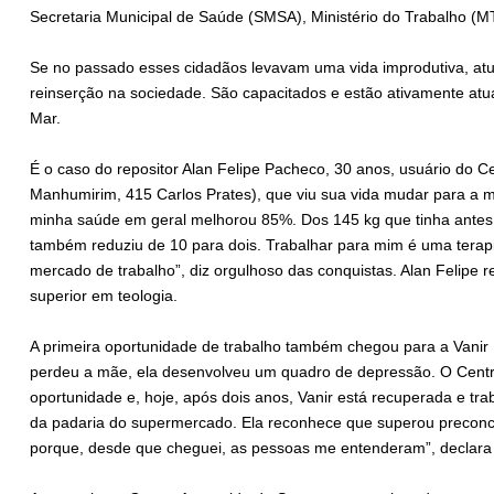
Secretaria Municipal de Saúde (SMSA), Ministério do Trabalho (
Se no passado esses cidadãos levavam uma vida improdutiva, atu
reinserção na sociedade. São capacitados e estão ativamente a
Mar.
É o caso do repositor Alan Felipe Pacheco, 30 anos, usuário do C
Manhumirim, 415 Carlos Prates), que viu sua vida mudar para a me
minha saúde em geral melhorou 85%. Dos 145 kg que tinha antes
também reduziu de 10 para dois. Trabalhar para mim é uma terapi
mercado de trabalho”, diz orgulhoso das conquistas. Alan Felipe 
superior em teologia.
A primeira oportunidade de trabalho também chegou para a Vanir
perdeu a mãe, ela desenvolveu um quadro de depressão. O Cent
oportunidade e, hoje, após dois anos, Vanir está recuperada e t
da padaria do supermercado. Ela reconhece que superou preconcei
porque, desde que cheguei, as pessoas me entenderam”, declara