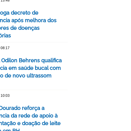
 13:48
oga decreto de
cia após melhora dos
ores de doenças
órias
 08:17
 Odilon Behrens qualifica
ncia em saúde bucal com
ão de novo ultrassom
 10:03
Dourado reforça a
ncia da rede de apoio à
ação e doação de leite
o em BH