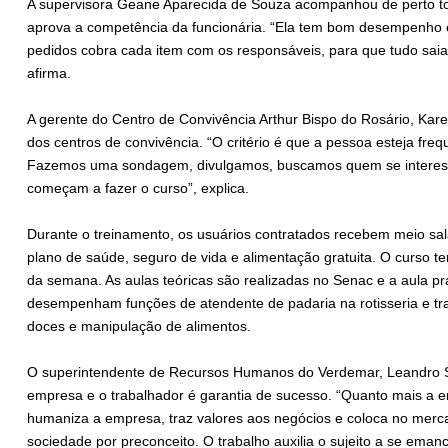
A supervisora Geane Aparecida de Souza acompanhou de perto to
aprova a competência da funcionária. “Ela tem bom desempenho em
pedidos cobra cada item com os responsáveis, para que tudo saia 
afirma.
A gerente do Centro de Convivência Arthur Bispo do Rosário, Kare
dos centros de convivência. “O critério é que a pessoa esteja fr
Fazemos uma sondagem, divulgamos, buscamos quem se interess
começam a fazer o curso”, explica.
Durante o treinamento, os usuários contratados recebem meio salá
plano de saúde, seguro de vida e alimentação gratuita. O curso te
da semana. As aulas teóricas são realizadas no Senac e a aula pr
desempenham funções de atendente de padaria na rotisseria e tr
doces e manipulação de alimentos.
O superintendente de Recursos Humanos do Verdemar, Leandro So
empresa e o trabalhador é garantia de sucesso. “Quanto mais a e
humaniza a empresa, traz valores aos negócios e coloca no merc
sociedade por preconceito. O trabalho auxilia o sujeito a se emanc