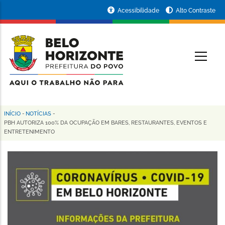
Pular
Portal
Acessibilidade
Alto Contraste
para
da
o
conteúdo
Prefeitura
O
principal
de
Belo
Horizonte
INÍCIO
-
NOTÍCIAS
-
Trilha
PBH AUTORIZA 100% DA OCUPAÇÃO EM BARES, RESTAURANTES, EVENTOS E
ENTRETENIMENTO
de
navegação