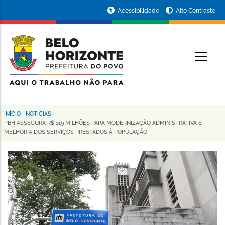
Pular
Portal
Acessibilidade
Alto Contraste
para
da
o
conteúdo
Prefeitura
O
principal
de
Belo
Horizonte
INÍCIO
-
NOTÍCIAS
-
Trilha
PBH ASSEGURA R$ 119 MILHÕES PARA MODERNIZAÇÃO ADMINISTRATIVA E
MELHORIA DOS SERVIÇOS PRESTADOS À POPULAÇÃO
de
navegação