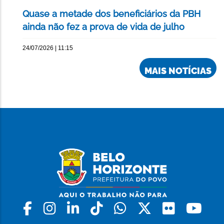
Quase a metade dos beneficiários da PBH
ainda não fez a prova de vida de julho
24/07/2026 | 11:15
MAIS NOTÍCIAS
Facebook
Instagram
Linkedin
Tiktok
Whatsapp
X
Flickr
Yo