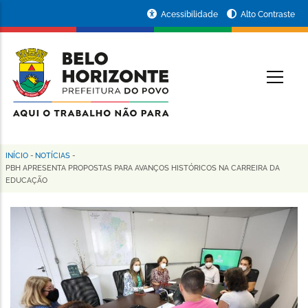
Pular
Portal
Acessibilidade
Alto Contraste
para
da
o
conteúdo
Prefeitura
O
principal
de
Belo
Horizonte
INÍCIO
-
NOTÍCIAS
-
Trilha
PBH APRESENTA PROPOSTAS PARA AVANÇOS HISTÓRICOS NA CARREIRA DA
EDUCAÇÃO
de
navegação