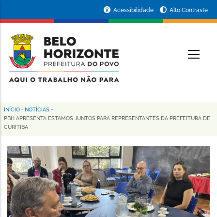
Pular
Portal
Acessibilidade
Alto Contraste
para
da
o
conteúdo
Prefeitura
O
principal
de
Belo
Horizonte
INÍCIO
-
NOTÍCIAS
-
Trilha
PBH APRESENTA ESTAMOS JUNTOS PARA REPRESENTANTES DA PREFEITURA DE
CURITIBA
de
navegação