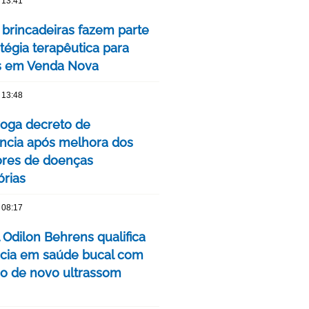
 13:41
 brincadeiras fazem parte
tégia terapêutica para
s em Venda Nova
 13:48
oga decreto de
cia após melhora dos
ores de doenças
órias
 08:17
 Odilon Behrens qualifica
ncia em saúde bucal com
ão de novo ultrassom