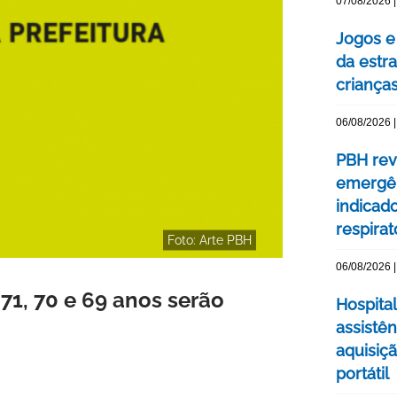
07/08/2026 |
Jogos e
da estra
criança
06/08/2026 |
PBH rev
emergên
indicad
respirat
Foto: Arte PBH
06/08/2026 |
71, 70 e 69 anos serão
Hospital
assistê
aquisiç
portátil