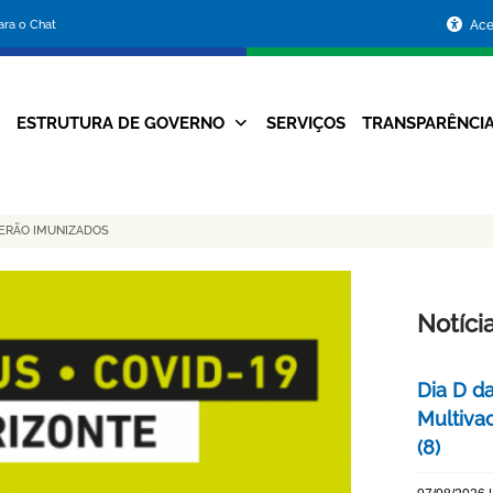
Portal
para o Chat
Ace
da
Prefeitura
ESTRUTURA DE GOVERNO
SERVIÇOS
TRANSPARÊNCI
Navegação
de
Principal
Belo
SERÃO IMUNIZADOS
Horizonte
Notíci
Dia D d
Multiva
(8)