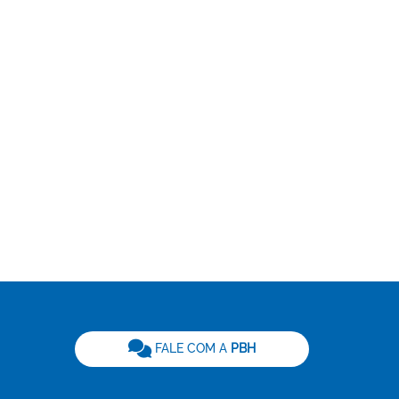
be
FALE COM A
PBH