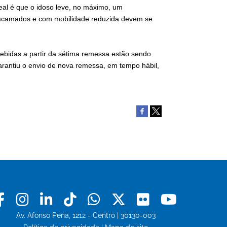
eal é que o idoso leve, no máximo, um
 acamados e com mobilidade reduzida devem se
cebidas a partir da sétima remessa estão sendo
arantiu o envio de nova remessa, em tempo hábil,
Facebook
Instagram
Linkedin
Tiktok
Whatsapp
X
Flickr
Youtu
Av. Afonso Pena, 1212 - Centro | 30130-003