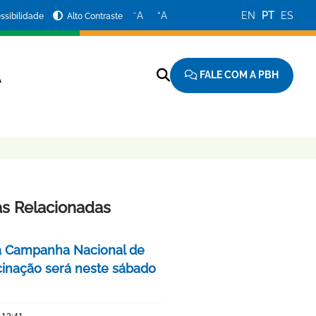
−
+
A
A
EN
PT
ES
ssibilidade
Alto Contraste
FALE COM A PBH
A
as Relacionadas
a Campanha Nacional de
cinação será neste sábado