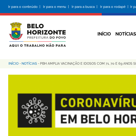
Pular
Ir para o conteúdo |
Ir para o menu |
Ir para a busca |
Ir para o rodapé |
Ir 
para
o
conteúdo
principal
INÍCIO
NOTÍCIAS
INÍCIO
-
NOTÍCIAS
-
PBH AMPLIA VACINAÇÃO E IDOSOS COM 71, 70 E 69 ANOS 
Trilha
de
navegação