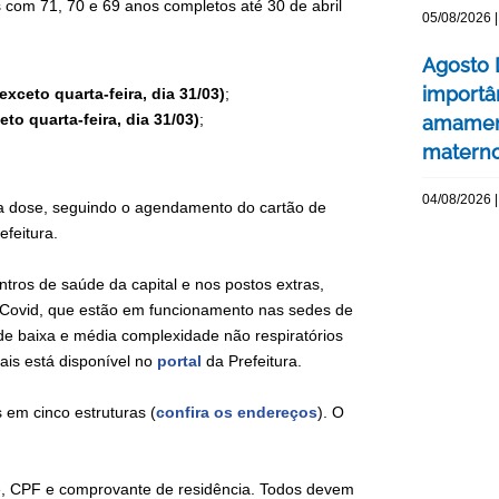
s com 71, 70 e 69 anos completos até 30 de abril
05/08/2026 |
Agosto 
importâ
(exceto quarta-feira, dia 31/03)
;
eto quarta-feira, dia 31/03)
;
amament
matern
04/08/2026 |
nda dose, seguindo o agendamento do cartão de
efeitura.
tros de saúde da capital e nos postos extras,
 Covid, que estão em funcionamento nas sedes de
de baixa e média complexidade não respiratórios
ais está disponível no
portal
da Prefeitura.
 em cinco estruturas (
confira os endereços
). O
de, CPF e comprovante de residência. Todos devem