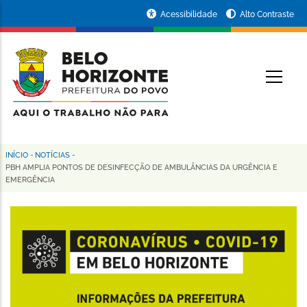
Pular
Portal
Acessibilidade
Alto Contraste
para
da
o
conteúdo
Prefeitura
O
principal
de
Belo
Horizonte
INÍCIO
-
NOTÍCIAS
-
Trilha
PBH AMPLIA PONTOS DE DESINFECÇÃO DE AMBULÂNCIAS DA URGÊNCIA E
EMERGÊNCIA
de
navegação