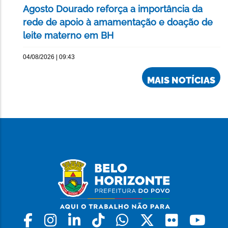
Agosto Dourado reforça a importância da
rede de apoio à amamentação e doação de
leite materno em BH
04/08/2026 | 09:43
MAIS NOTÍCIAS
Facebook
Instagram
Linkedin
Tiktok
Whatsapp
X
Flickr
Yo