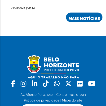
04/08/2026 | 09:43
MAIS NOTÍCIAS
Facebook
Instagram
Linkedin
Tiktok
Whatsapp
X
Flickr
Yo
Av. Afonso Pena, 1212 - Centro | 30130-003
Política de privacidade
|
Mapa do site