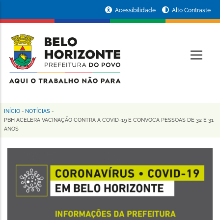
Pular
Portal
Acessibilidade
Alto Contraste
para
da
o
conteúdo
Prefeitura
O
principal
de
Belo
Horizonte
INÍCIO
-
NOTÍCIAS
-
Trilha
PBH ACELERA VACINAÇÃO CONTRA A COVID-19 E CONVOCA PESSOAS DE 32 E 31
ANOS
de
navegação