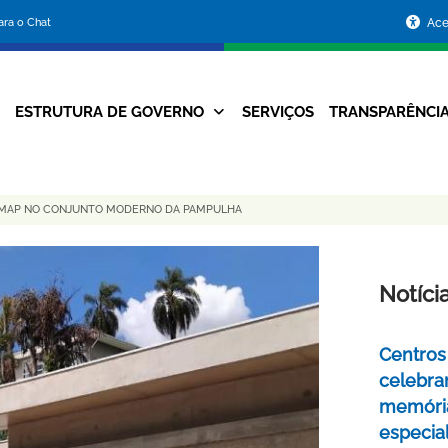
Portal
para o Chat
Ace
da
Prefeitura
ESTRUTURA DE GOVERNO
SERVIÇOS
TRANSPARÊNCI
Navegação
de
Principal
Belo
SA MAP NO CONJUNTO MODERNO DA PAMPULHA
Horizonte
Notíci
Centros 
celebra
memóri
especia