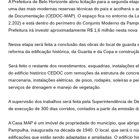
A Prefeitura de Belo Horizonte abriu licitação para a segunda et
uma das mais modernas reservas técnicas do país e acolherá o ace
de Documentação (CEDOC-MAP). O espaço fica no entorno da Lag
2.202) e está dentro do perímetro do Conjunto Moderno da Pampulh
Prefeitura irá investir aproximadamente R$ 1,6 milhão nesta nova 
Nessa etapa será feita a conclusão das obras do local de guarda e
reforma da edificação histórica, da Guarita e da Copa e construçã
Será feito o restante dos revestimentos, esquadrias, instalações el
do edifício histórico CEDOC com remoções da estrutura de concreto
marcenaria, instalações elétricas, de pisos, rodapés, soleiras e pei
serviços de drenagem e manejo de vegetação.
A supervisão dos trabalhos será feita pela Superintendência de 
de execução de 300 dias corridos, contados a partir da emissão d
A Casa MAP é um imóvel de propriedade do município, que abri
Pampulha, inaugurada na década de 1940. O local, que será o n
edificações que estão sendo adaptadas e ampliadas. O edifício h