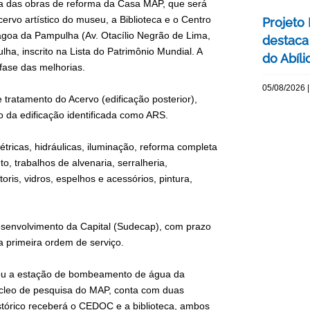
apa das obras de reforma da Casa MAP, que será
rvo artístico do museu, a Biblioteca e o Centro
Projeto
oa da Pampulha (Av. Otacílio Negrão de Lima,
destaca 
a, inscrito na Lista do Patrimônio Mundial. A
do Abíli
fase das melhorias.
05/08/2026 |
 tratamento do Acervo (edificação posterior),
o da edificação identificada como ARS.
étricas, hidráulicas, iluminação, reforma completa
, trabalhos de alvenaria, serralheria,
toris, vidros, espelhos e acessórios, pintura,
Desenvolvimento da Capital (Sudecap), com prazo
a primeira ordem de serviço.
gou a estação de bombeamento de água da
úcleo de pesquisa do MAP, conta com duas
istórico receberá o CEDOC e a biblioteca, ambos