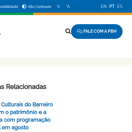
−
+
A
A
EN
PT
ES
ssibilidade
Alto Contraste
FALE COM A PBH
A
as Relacionadas
Culturais do Barreiro
m o patrimônio e a
a com programação
l em agosto