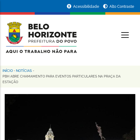
Pular
Portal
Acessibilidade
Alto Contraste
para
da
o
conteúdo
Prefeitura
O
principal
de
Belo
Horizonte
INÍCIO
-
NOTÍCIAS
-
Trilha
PBH ABRE CHAMAMENTO PARA EVENTOS PARTICULARES NA PRAÇA DA
ESTAÇÃO
de
navegação