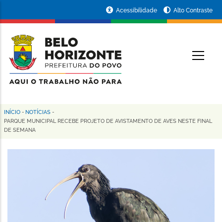
Pular
Portal
Acessibilidade
Alto Contraste
para
da
o
conteúdo
Prefeitura
O
principal
de
Belo
Horizonte
INÍCIO
-
NOTÍCIAS
-
Trilha
PARQUE MUNICIPAL RECEBE PROJETO DE AVISTAMENTO DE AVES NESTE FINAL
DE SEMANA
de
navegação