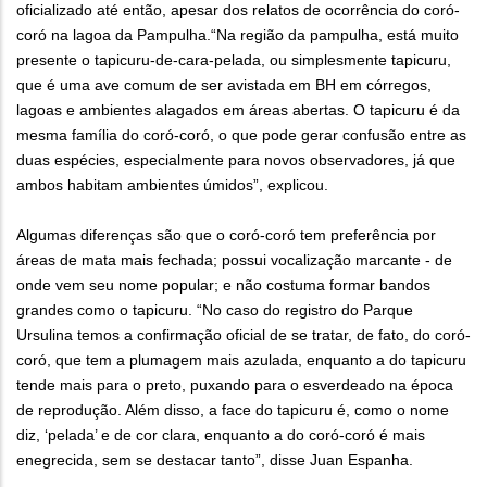
oficializado até então, apesar dos relatos de ocorrência do coró-
coró na lagoa da Pampulha.“Na região da pampulha, está muito
presente o tapicuru-de-cara-pelada, ou simplesmente tapicuru,
que é uma ave comum de ser avistada em BH em córregos,
lagoas e ambientes alagados em áreas abertas. O tapicuru é da
mesma família do coró-coró, o que pode gerar confusão entre as
duas espécies, especialmente para novos observadores, já que
ambos habitam ambientes úmidos”, explicou.
Algumas diferenças são que o coró-coró tem preferência por
áreas de mata mais fechada; possui vocalização marcante - de
onde vem seu nome popular; e não costuma formar bandos
grandes como o tapicuru. “No caso do registro do Parque
Ursulina temos a confirmação oficial de se tratar, de fato, do coró-
coró, que tem a plumagem mais azulada, enquanto a do tapicuru
tende mais para o preto, puxando para o esverdeado na época
de reprodução. Além disso, a face do tapicuru é, como o nome
diz, ‘pelada’ e de cor clara, enquanto a do coró-coró é mais
enegrecida, sem se destacar tanto”, disse Juan Espanha.