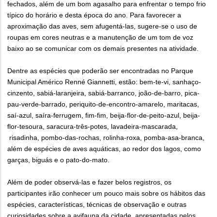
fechados, além de um bom agasalho para enfrentar o tempo frio
típico do horário e desta época do ano. Para favorecer a
aproximação das aves, sem afugentá-las, sugere-se o uso de
roupas em cores neutras e a manutenção de um tom de voz
baixo ao se comunicar com os demais presentes na atividade.
Dentre as espécies que poderão ser encontradas no Parque
Municipal Américo Renné Giannetti, estão: bem-te-vi, sanhaço-
cinzento, sabiá-laranjeira, sabiá-barranco, joão-de-barro, pica-
pau-verde-barrado, periquito-de-encontro-amarelo, maritacas,
saí-azul, saíra-ferrugem, fim-fim, beija-flor-de-peito-azul, beija-
flor-tesoura, saracura-três-potes, lavadeira-mascarada,
risadinha, pombo-das-rochas, rolinha-roxa, pomba-asa-branca,
além de espécies de aves aquáticas, ao redor dos lagos, como
garças, biguás e o pato-do-mato.
Além de poder observá-las e fazer belos registros, os
participantes irão conhecer um pouco mais sobre os hábitos das
espécies, características, técnicas de observação e outras
curiosidades sobre a avifauna da cidade, apresentadas pelos