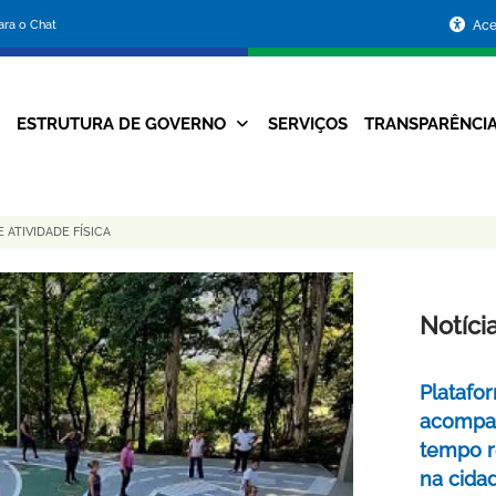
Portal
para o Chat
Ace
da
Prefeitura
ESTRUTURA DE GOVERNO
SERVIÇOS
TRANSPARÊNCI
Navegação
de
Principal
Belo
ATIVIDADE FÍSICA
Horizonte
Notíci
Platafo
acompa
tempo r
na cida