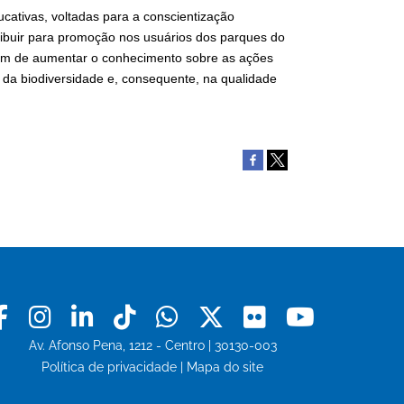
ativas, voltadas para a conscientização
ribuir para promoção nos usuários dos parques do
lém de aumentar o conhecimento sobre as ações
da biodiversidade e, consequente, na qualidade
Facebook
Instagram
Linkedin
Tiktok
Whatsapp
X
Flickr
Youtu
Av. Afonso Pena, 1212 - Centro | 30130-003
Política de privacidade
|
Mapa do site