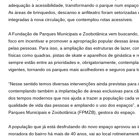
adequação à acessibilidade, transformando o parque num espaço 
As áreas de brinquedos, descanso e anfiteatro foram setorizadas
integradas à nova circulação, que contemplou rotas acessíveis.
A Fundação de Parques Municipais e Zoobotânica vem buscando, n
foco em incentivar e promover a apropriação popular dessas área
pelas pessoas. Para isso, a ampliação das estruturas de lazer, c
físicas como quadras, pistas de skate e aparelhos de ginástica e 
sempre estão entre as prioridades e, obrigatoriamente, contemp
vigentes, tornando os parques mais acolhedores e seguros para t
“Nesse sentido temos diversas intervenções ainda previstas para 
contemplando também a implantação de áreas exclusivas para cãe
dos tempos modernos que nos ajuda a trazer a população cada v
qualidade de vida das pessoas e ampliando o uso dos espaços”, a
Parques Municipais e Zoobotânica (FPMZB), gestora do espaço.
A população que já está desfrutando do novo espaço aprovou as i
moradora do bairro há mais de 40 anos, vai ao local rotineiramente