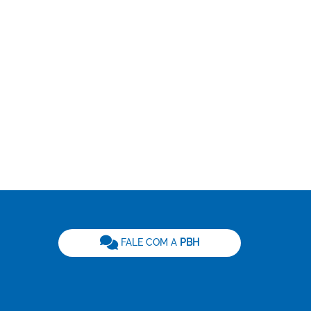
be
FALE COM A
PBH