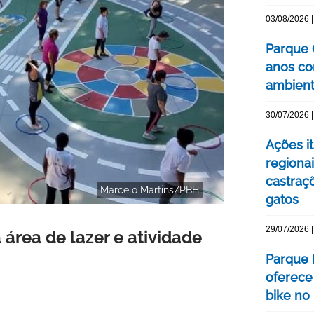
03/08/2026 |
Parque 
anos co
ambienta
30/07/2026 |
Ações i
regionai
castraç
Marcelo Martins/PBH
gatos
29/07/2026 |
rea de lazer e atividade
Parque 
oferece
bike no 