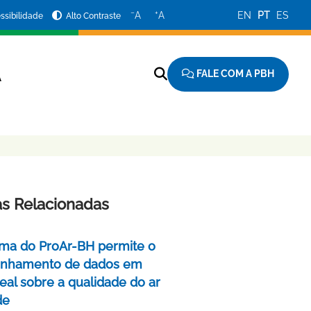
−
+
A
A
EN
PT
ES
ssibilidade
Alto Contraste
FALE COM A PBH
A
as Relacionadas
rma do ProAr-BH permite o
nhamento de dados em
eal sobre a qualidade do ar
de