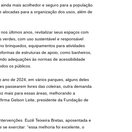
ainda mais acolhedor e seguro para a população.
 e alocadas para a organização dos usos, além de
os últimos anos, revitalizar seus espaços com
s verdes, com uso sustentável e responsável
omo brinquedos, equipamentos para atividades
reformas de estruturas de apoio, como banheiros,
lando adequações às normas de acessibilidade
odos os públicos.
o ano de 2024, em vários parques, alguns deles
s passearem livres das coleiras, outra demanda
ez mais para essas áreas, melhorando a
firma Gelson Leite, presidente da Fundação de
ntervenções. Euzê Teixeira Bretas, aposentada e
 se exercitar: “essa melhoria foi excelente, o