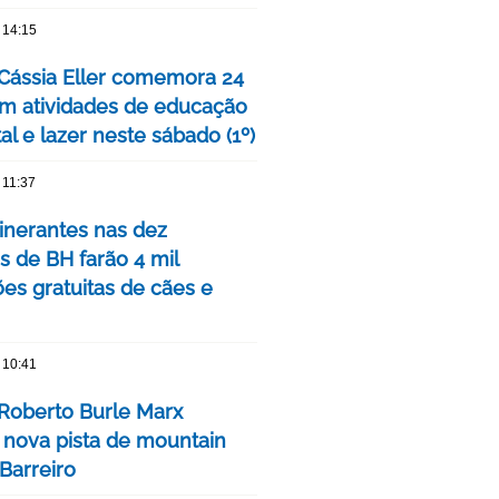
 14:15
Cássia Eller comemora 24
m atividades de educação
l e lazer neste sábado (1º)
 11:37
tinerantes nas dez
s de BH farão 4 mil
ões gratuitas de cães e
 10:41
Roberto Burle Marx
 nova pista de mountain
Barreiro