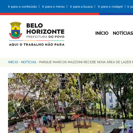
Pular
Ir para o conteúdo |
Ir para o menu |
Ir para a busca |
Ir para o rodapé |
Ir 
para
o
conteúdo
principal
INÍCIO
NOTÍCIAS
INÍCIO
-
NOTÍCIAS
-
PARQUE MARCOS MAZZONI RECEBE NOVA ÁREA DE LAZER E 
Trilha
de
navegação