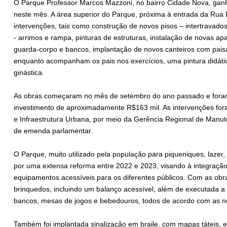
O Parque Professor Marcos Mazzoni, no bairro Cidade Nova, ganh
neste mês. A área superior do Parque, próxima à entrada da Rua D
intervenções, tais como construção de novos pisos – intertravado
- arrimos e rampa, pinturas de estruturas, instalação de novas apar
guarda-corpo e bancos, implantação de novos canteiros com paisa
enquanto acompanham os pais nos exercícios, uma pintura didátic
ginástica.
As obras começaram no mês de setembro do ano passado e foram
investimento de aproximadamente R$163 mil. As intervenções for
e Infraestrutura Urbana, por meio da Gerência Regional de Manut
de emenda parlamentar.
O Parque, muito utilizado pela população para piqueniques, lazer, 
por uma extensa reforma entre 2022 e 2023, visando à integração
equipamentos acessíveis para os diferentes públicos. Com as obr
brinquedos, incluindo um balanço acessível, além de executada 
bancos, mesas de jogos e bebedouros, todos de acordo com as n
Também foi implantada sinalização em braile, com mapas táteis, 