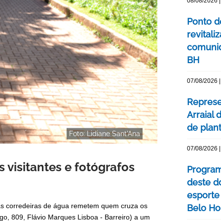
08/08/2026 |
Ponto d
revital
comunid
BH
07/08/2026 |
Represe
Arraial 
de plan
Foto: Lidiane Sant'Ana
07/08/2026 |
 visitantes e fotógrafos
Program
deste do
esporte
das corredeiras de água remetem quem cruza os
Belo Ho
o, 809, Flávio Marques Lisboa - Barreiro) a um