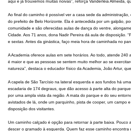
aqui e já trouxemos muitas noivas”, reforça Vanderléia Almeida, q
Ao final do caminho é possível ver a casa sede da administração
do prefeito de Belo Horizonte. Ela é antecedida por um galpão, pos
comunidade e são oferecidas aulas de dança do ventre, alongamen
Cidade. Aos 71 anos, dona Nadir Pereira dá aula de disposição. “
e sextas. Antes da ginástica, faço meia hora de caminhada no par
A Academia oferece aulas em sete horários. Ao todo, atende 24
é maior e que as pessoas se sentem muito melhor ao se exercita
natureza”, destaca o educador físico da Academia, João Artur, qu
A capela de São Tarcísio na lateral esquerda e aos fundos há um
escadaria de 174 degraus, que dão acesso à parte alta do parque
por uma ampla vista da região. A mata do parque e do seu entorno
avistados de lá, onde um parquinho, pista de cooper, um campo 
disposição dos visitantes.
Um caminho calçado é opção para retornar à parte baixa. Pouco a
descer o gramado à esquerda. Quem faz esse caminho encontra u