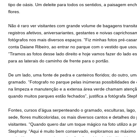
tipo de oásis. Um deleite para todos os sentidos, a paisagem enc
flores.
Não é raro ver visitantes com grande volume de bagagens transi
registros afetivos, aniversariantes, gestantes e noivas capricho
fotógrafos nos mais diversos espaços. “Fiz minhas fotos pré-casa
conta Daiane Ribeiro, ao entrar no parque com o vestido que usou
“Tiramos as fotos desse lado direito e hoje vamos fazer do lado e
para as laterais do caminho de frente para o portão.
De um lado, uma fonte de pedra e canteiros floridos; do outro, um
gramado. “Fotografo no parque pelas inúmeras possibilidades de 
na limpeza e manutenção e a extensa área verde chamam atenção.
quando muitos parques estão fechados”, justifica a fotógrafa Ste
Fontes, cursos d’água serpenteando o gramado, esculturas, lago,
sede, flores multicoloridas, os mais diversos cantos e detalhes d
visitantes. “Quando quero dar um toque mágico na foto utilizo a pr
Stephany. “Aqui é muito bem conservado, exploramos ao máximo c