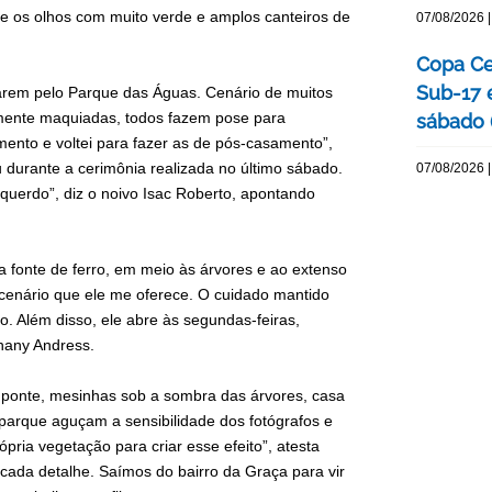
he os olhos com muito verde e amplos canteiros de
07/08/2026 |
Copa Cen
Sub-17 
tarem pelo Parque das Águas. Cenário de muitos
samente maquiadas, todos fazem pose para
sábado 
mento e voltei para fazer as de pós-casamento”,
 durante a cerimônia realizada no último sábado.
07/08/2026 |
squerdo”, diz o noivo Isac Roberto, apontando
a fonte de ferro, em meio às árvores e ao extenso
cenário que ele me oferece. O cuidado mantido
 Além disso, ele abre às segundas-feiras,
phany Andress.
 ponte, mesinhas sob a sombra das árvores, casa
o parque aguçam a sensibilidade dos fotógrafos e
ópria vegetação para criar esse efeito”, atesta
ada detalhe. Saímos do bairro da Graça para vir