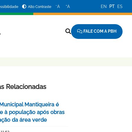
−
+
A
A
EN
PT
ES
ssibilidade
Alto Contraste
FALE COM A PBH
A
as Relacionadas
Municipal Mantiqueira é
e à população após obras
ação da área verde