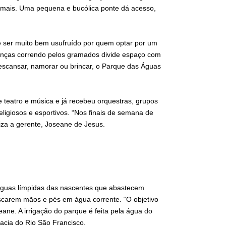
mais. Uma pequena e bucólica ponte dá acesso,
 ser muito bem usufruído por quem optar por um
ianças correndo pelos gramados divide espaço com
escansar, namorar ou brincar, o Parque das Águas
e teatro e música e já recebeu orquestras, grupos
eligiosos e esportivos. “Nos finais de semana de
iliza a gerente, Joseane de Jesus.
 águas límpidas das nascentes que abastecem
escarem mãos e pés em água corrente. “O objetivo
ane. A irrigação do parque é feita pela água do
bacia do Rio São Francisco.