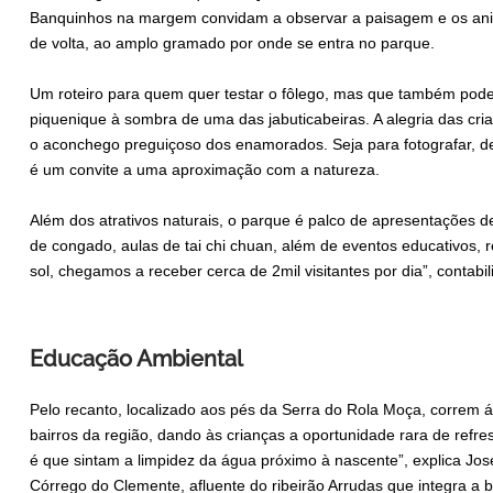
Banquinhos na margem convidam a observar a paisagem e os ani
de volta, ao amplo gramado por onde se entra no parque.
Um roteiro para quem quer testar o fôlego, mas que também pode
piquenique à sombra de uma das jabuticabeiras. A alegria das cr
o aconchego preguiçoso dos enamorados. Seja para fotografar, d
é um convite a uma aproximação com a natureza.
Além dos atrativos naturais, o parque é palco de apresentações d
de congado, aulas de tai chi chuan, além de eventos educativos, r
sol, chegamos a receber cerca de 2mil visitantes por dia”, contab
Educação Ambiental
Pelo recanto, localizado aos pés da Serra do Rola Moça, correm
bairros da região, dando às crianças a oportunidade rara de refr
é que sintam a limpidez da água próximo à nascente”, explica Jose
Córrego do Clemente, afluente do ribeirão Arrudas que integra a 