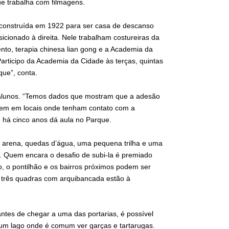
ue trabalha com filmagens.
, construída em 1922 para ser casa de descanso
icionado à direita. Nele trabalham costureiras da
to, terapia chinesa lian gong e a Academia da
Participo da Academia da Cidade às terças, quintas
que”, conta.
0 alunos. “Temos dados que mostram que a adesão
rem em locais onde tenham contato com a
e há cinco anos dá aula no Parque.
a arena, quedas d’água, uma pequena trilha e uma
. Quem encara o desafio de subi-la é premiado
, o pontilhão e os bairros próximos podem ser
e três quadras com arquibancada estão à
ntes de chegar a uma das portarias, é possível
m lago onde é comum ver garças e tartarugas.