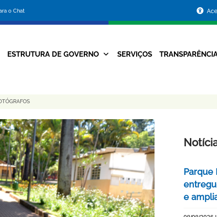
Portal
para o Chat
Ace
da
Prefeitura
ESTRUTURA DE GOVERNO
SERVIÇOS
TRANSPARÊNCI
Navegação
de
Principal
Belo
FOTÓGRAFOS
Horizonte
Notíci
Parque 
entregu
e ampli