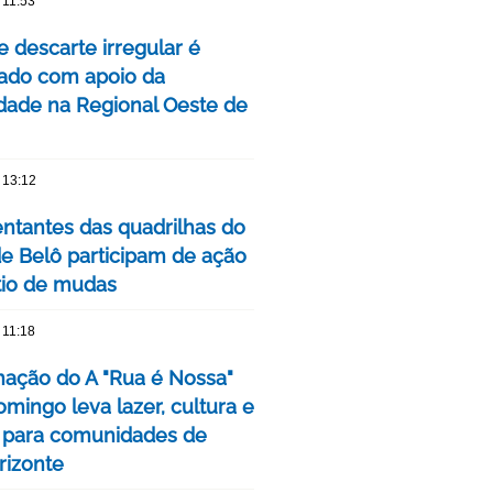
 11:53
e descarte irregular é
izado com apoio da
ade na Regional Oeste de
 13:12
ntantes das quadrilhas do
de Belô participam de ação
tio de mudas
 11:18
ação do A "Rua é Nossa"
mingo leva lazer, cultura e
 para comunidades de
rizonte