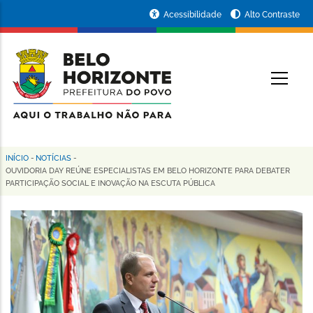
Pular
Portal
Acessibilidade
Alto Contraste
para
da
o
conteúdo
Prefeitura
O
principal
de
Belo
Horizonte
INÍCIO
-
NOTÍCIAS
-
Trilha
OUVIDORIA DAY REÚNE ESPECIALISTAS EM BELO HORIZONTE PARA DEBATER
PARTICIPAÇÃO SOCIAL E INOVAÇÃO NA ESCUTA PÚBLICA
de
navegação