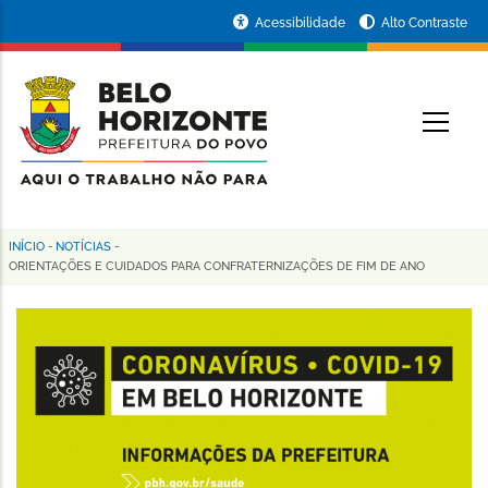
Pular
Portal
Acessibilidade
Alto Contraste
para
da
o
conteúdo
Prefeitura
O
principal
de
Belo
Horizonte
INÍCIO
-
NOTÍCIAS
-
Trilha
ORIENTAÇÕES E CUIDADOS PARA CONFRATERNIZAÇÕES DE FIM DE ANO
de
navegação