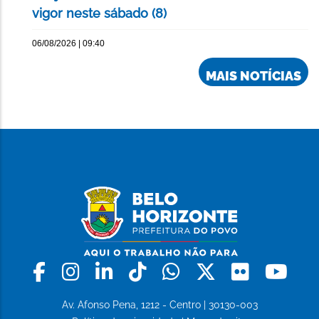
vigor neste sábado (8)
06/08/2026 | 09:40
MAIS NOTÍCIAS
Facebook
Instagram
Linkedin
Tiktok
Whatsapp
X
Flickr
Yo
Av. Afonso Pena, 1212 - Centro | 30130-003