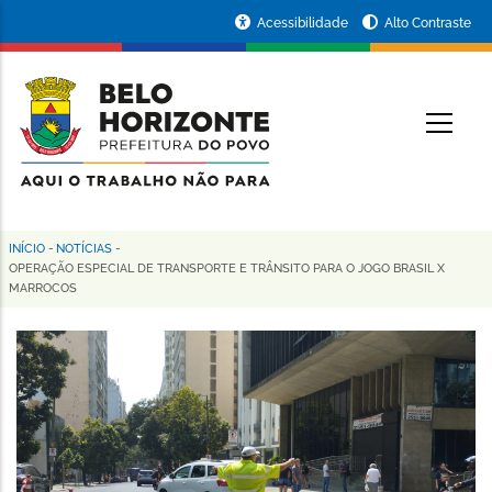
Pular
Portal
Acessibilidade
Alto Contraste
para
da
o
conteúdo
Prefeitura
O
principal
de
Belo
Horizonte
INÍCIO
-
NOTÍCIAS
-
Trilha
OPERAÇÃO ESPECIAL DE TRANSPORTE E TRÂNSITO PARA O JOGO BRASIL X
MARROCOS
de
navegação