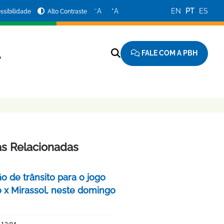
−
+
A
A
EN
PT
ES
ssibilidade
Alto Contraste
FALE COM A PBH
A
as Relacionadas
o de trânsito para o jogo
o x Mirassol, neste domingo