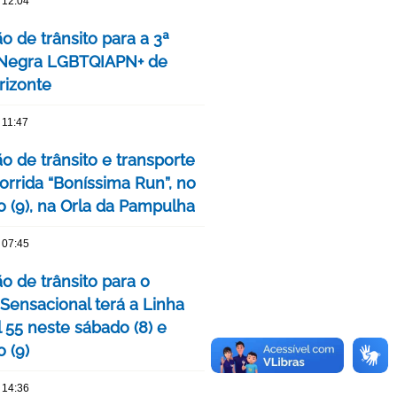
 12:04
o de trânsito para a 3ª
 Negra LGBTQIAPN+ de
rizonte
 11:47
o de trânsito e transporte
orrida “Boníssima Run”, no
 (9), na Orla da Pampulha
 07:45
o de trânsito para o
 Sensacional terá a Linha
 55 neste sábado (8) e
 (9)
 14:36