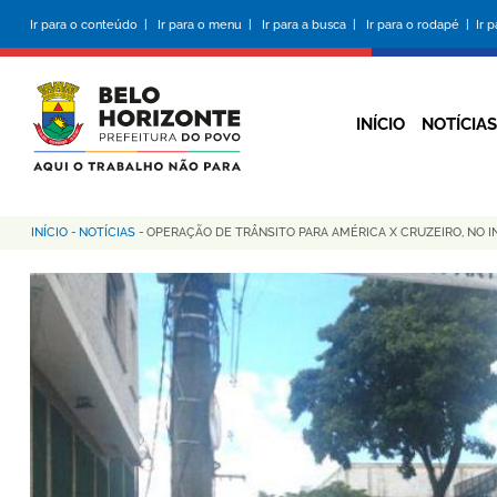
Pular
Ir para o conteúdo |
Ir para o menu |
Ir para a busca |
Ir para o rodapé |
Ir 
para
o
conteúdo
principal
INÍCIO
NOTÍCIAS
INÍCIO
-
NOTÍCIAS
-
OPERAÇÃO DE TRÂNSITO PARA AMÉRICA X CRUZEIRO, NO 
Trilha
de
navegação