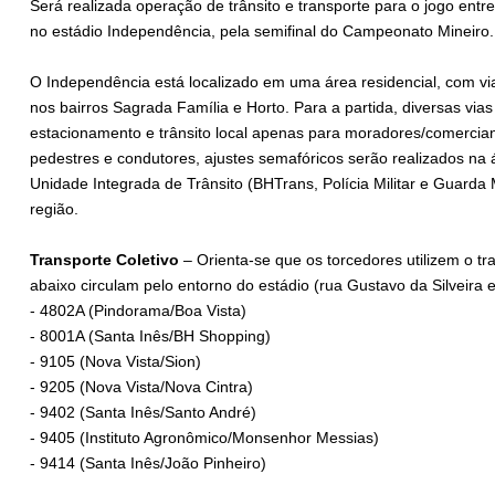
Será realizada operação de trânsito e transporte para o jogo entr
no estádio Independência, pela semifinal do Campeonato Mineiro.
O Independência está localizado em uma área residencial, com vi
nos bairros Sagrada Família e Horto. Para a partida, diversas vias
estacionamento e trânsito local apenas para moradores/comerciant
pedestres e condutores, ajustes semafóricos serão realizados na
Unidade Integrada de Trânsito (BHTrans, Polícia Militar e Guarda M
região.
Transporte Coletivo
– Orienta-se que os torcedores utilizem o tra
abaixo circulam pelo entorno do estádio (rua Gustavo da Silveira 
- 4802A (Pindorama/Boa Vista)
- 8001A (Santa Inês/BH Shopping)
- 9105 (Nova Vista/Sion)
- 9205 (Nova Vista/Nova Cintra)
- 9402 (Santa Inês/Santo André)
- 9405 (Instituto Agronômico/Monsenhor Messias)
- 9414 (Santa Inês/João Pinheiro)