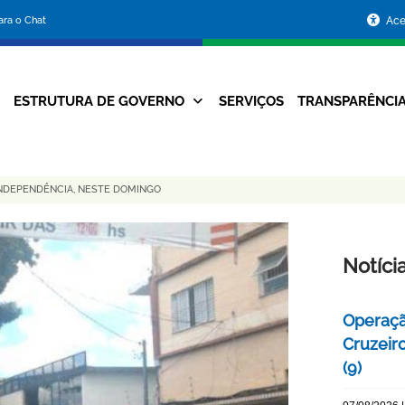
Portal
para o Chat
Ace
da
Prefeitura
ESTRUTURA DE GOVERNO
SERVIÇOS
TRANSPARÊNCI
Navegação
de
Principal
Belo
INDEPENDÊNCIA, NESTE DOMINGO
Horizonte
Notíci
Operaçã
Cruzeir
(9)