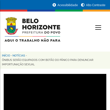
Pular
Portal
Acessibilidade
Alto Contraste
para
da
o
conteúdo
Prefeitura
O
principal
de
Belo
Horizonte
INÍCIO
-
NOTÍCIAS
-
Trilha
ÔNIBUS SERÃO EQUIPADOS COM BOTÃO DO PÂNICO PARA DENUNCIAR
IMPORTUNAÇÃO SEXUAL
de
navegação