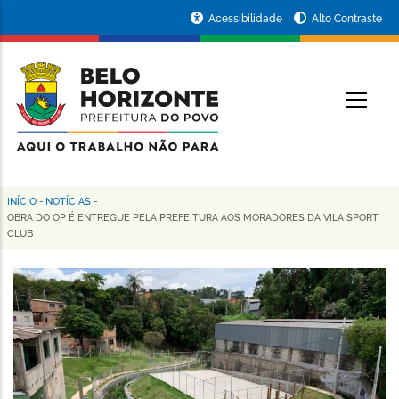
Pular
Portal
Acessibilidade
Alto Contraste
para
da
o
conteúdo
Prefeitura
O
principal
de
Belo
Horizonte
INÍCIO
-
NOTÍCIAS
-
Trilha
OBRA DO OP É ENTREGUE PELA PREFEITURA AOS MORADORES DA VILA SPORT
CLUB
de
navegação