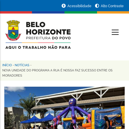
Pular
Portal
Acessibilidade
Alto Contraste
para
da
o
conteúdo
Prefeitura
O
principal
de
Belo
Horizonte
INÍCIO
-
NOTÍCIAS
-
Trilha
NOVA UNIDADE DO PROGRAMA A RUA É NOSSA FAZ SUCESSO ENTRE OS
MORADORES
de
navegação