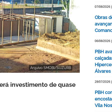
07/08/2026 |
Obras d
avançam
Comanc
06/08/2026 |
PBH ava
calçada
Hipercen
Arquivo SMOBI/SUZURB
Álvares
28/07/2026 |
rá investimento de quase
PBH con
encosta
Vila No