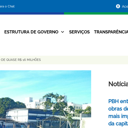
Portal
para o Chat
Ace
da
Prefeitura
ESTRUTURA DE GOVERNO
SERVIÇOS
TRANSPARÊNCI
Navegação
de
Principal
Belo
 DE QUASE R$ 16 MILHÕES
Horizonte
Notíci
PBH ent
obras d
mais im
da capit