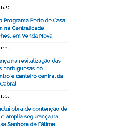
 14:57
o Programa Perto de Casa
 na Centralidade
hes, em Venda Nova
 14:46
nça na revitalização das
s portuguesas do
tro e canteiro central da
 Cabral
 10:58
clui obra de contenção de
 e amplia segurança na
ssa Senhora de Fátima