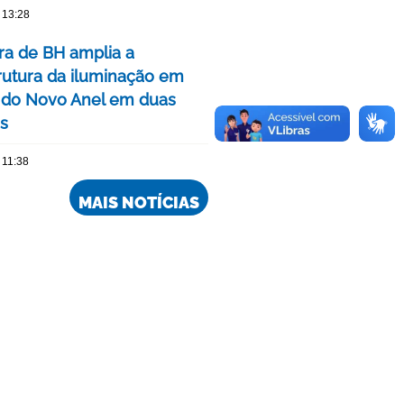
 13:28
ura de BH amplia a
trutura da iluminação em
 do Novo Anel em duas
is
 11:38
MAIS NOTÍCIAS