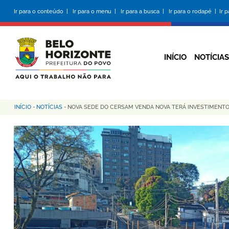
Pular
Ir para o conteúdo |
Ir para o menu |
Ir para a busca |
Ir para o rodapé |
Ir 
para
o
conteúdo
principal
INÍCIO
NOTÍCIAS
INÍCIO
-
NOTÍCIAS
-
NOVA SEDE DO CERSAM VENDA NOVA TERÁ INVESTIMENTO
Trilha
de
navegação