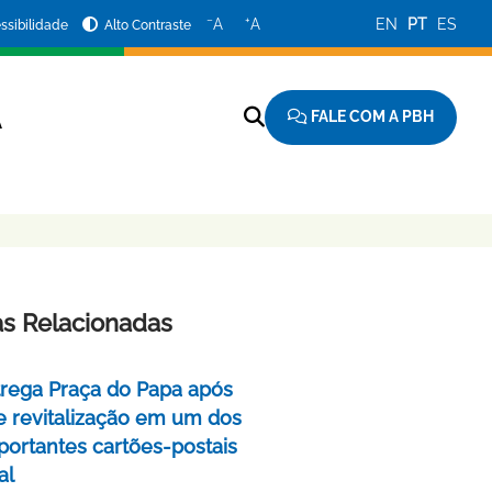
−
+
A
A
EN
PT
ES
ssibilidade
Alto Contraste
FALE COM A PBH
A
as Relacionadas
rega Praça do Papa após
e revitalização em um dos
portantes cartões-postais
al