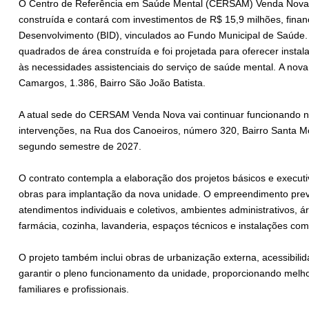
O Centro de Referência em Saúde Mental (CERSAM) Venda Nova 
construída e contará com investimentos de R$ 15,9 milhões, fina
Desenvolvimento (BID), vinculados ao Fundo Municipal de Saúde. A
quadrados de área construída e foi projetada para oferecer inst
às necessidades assistenciais do serviço de saúde mental. A nova
Camargos, 1.386, Bairro São João Batista.
A atual sede do CERSAM Venda Nova vai continuar funcionando 
intervenções, na Rua dos Canoeiros, número 320, Bairro Santa Mô
segundo semestre de 2027.
O contrato contempla a elaboração dos projetos básicos e execu
obras para implantação da nova unidade. O empreendimento prevê
atendimentos individuais e coletivos, ambientes administrativos, 
farmácia, cozinha, lavanderia, espaços técnicos e instalações co
O projeto também inclui obras de urbanização externa, acessibilid
garantir o pleno funcionamento da unidade, proporcionando melh
familiares e profissionais.