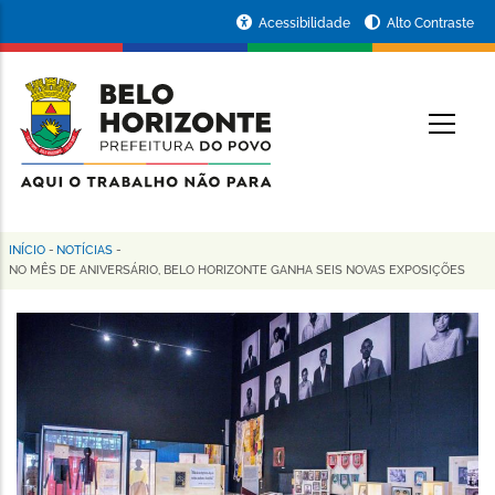
Pular
Portal
Acessibilidade
Alto Contraste
para
da
o
conteúdo
Prefeitura
O
principal
de
Belo
Horizonte
INÍCIO
-
NOTÍCIAS
-
Trilha
NO MÊS DE ANIVERSÁRIO, BELO HORIZONTE GANHA SEIS NOVAS EXPOSIÇÕES
de
navegação