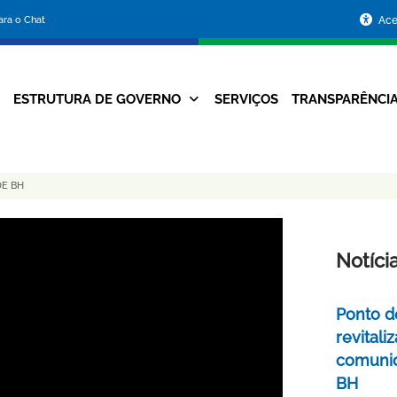
Portal
para o Chat
Ace
da
Prefeitura
ESTRUTURA DE GOVERNO
SERVIÇOS
TRANSPARÊNCI
Navegação
de
Principal
Belo
DE BH
Horizonte
Notíci
Ponto d
revital
comunid
BH