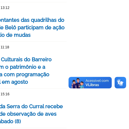
 13:12
ntantes das quadrilhas do
de Belô participam de ação
tio de mudas
 11:18
Culturais do Barreiro
m o patrimônio e a
a com programação
l em agosto
 15:16
da Serra do Curral recebe
 de observação de aves
ábado (8)