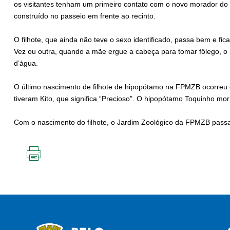
os visitantes tenham um primeiro contato com o novo morador do 
construído no passeio em frente ao recinto.
O filhote, que ainda não teve o sexo identificado, passa bem e fi
Vez ou outra, quando a mãe ergue a cabeça para tomar fôlego, 
d’água.
O último nascimento de filhote de hipopótamo na FPMZB ocorreu 
tiveram Kito, que significa “Precioso”. O hipopótamo Toquinho mo
Com o nascimento do filhote, o Jardim Zoológico da FPMZB passa
IMPRIMIR
ESTA
PÁGINA