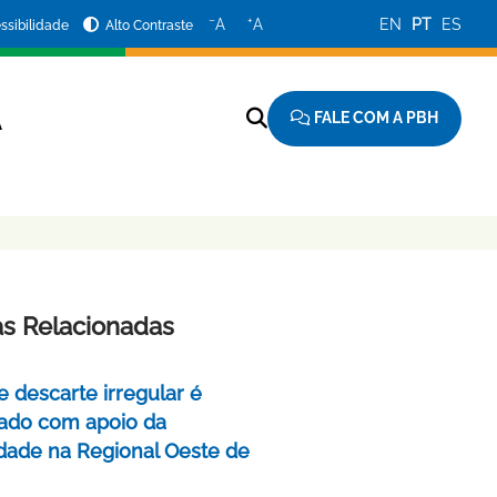
−
+
A
A
EN
PT
ES
ssibilidade
Alto Contraste
FALE COM A PBH
A
as Relacionadas
e descarte irregular é
izado com apoio da
ade na Regional Oeste de