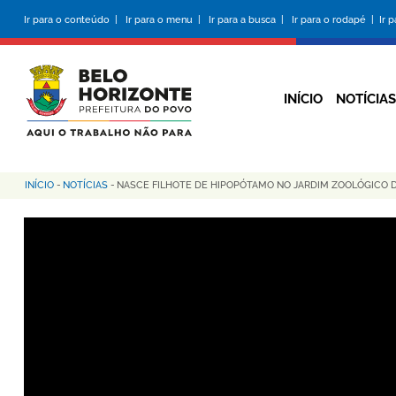
Pular
Ir para o conteúdo |
Ir para o menu |
Ir para a busca |
Ir para o rodapé |
Ir 
para
o
conteúdo
principal
INÍCIO
NOTÍCIAS
INÍCIO
-
NOTÍCIAS
-
NASCE FILHOTE DE HIPOPÓTAMO NO JARDIM ZOOLÓGICO 
Trilha
de
navegação