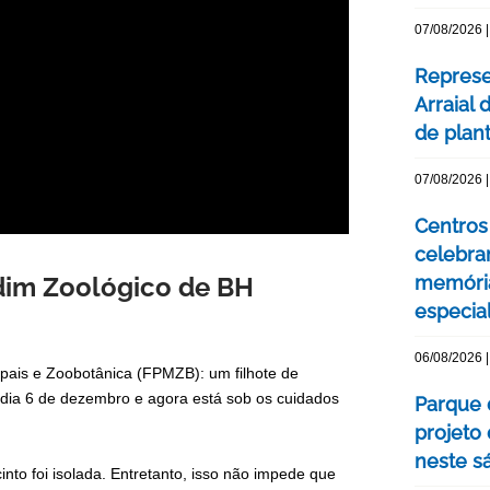
07/08/2026 |
Represe
Arraial 
de plan
07/08/2026 |
Centros 
celebra
dim Zoológico de BH
memóri
especia
06/08/2026 |
pais e Zoobotânica (FPMZB): um filhote de
dia 6 de dezembro e agora está sob os cuidados
Parque 
projeto
neste s
into foi isolada. Entretanto, isso não impede que