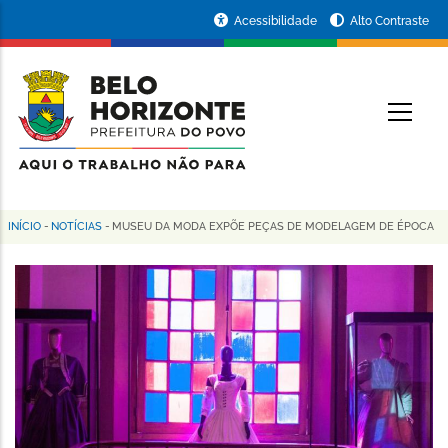
Pular
Portal
Acessibilidade
Alto Contraste
para
da
o
conteúdo
Prefeitura
O
principal
de
Belo
Horizonte
INÍCIO
-
NOTÍCIAS
-
MUSEU DA MODA EXPÕE PEÇAS DE MODELAGEM DE ÉPOCA
Trilha
de
navegação