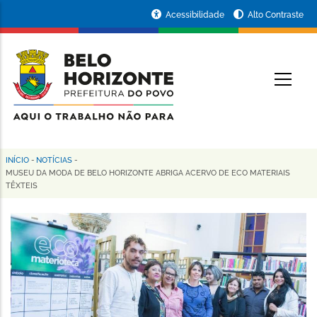
Pular
Portal
Acessibilidade
Alto Contraste
para
da
o
conteúdo
Prefeitura
O
principal
de
Belo
Horizonte
INÍCIO
-
NOTÍCIAS
-
Trilha
MUSEU DA MODA DE BELO HORIZONTE ABRIGA ACERVO DE ECO MATERIAIS
TÊXTEIS
de
navegação