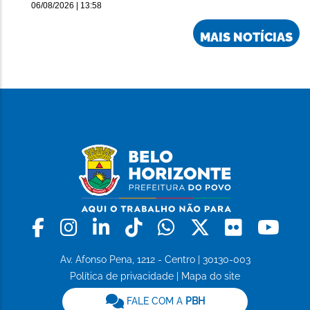
06/08/2026 | 13:58
MAIS NOTÍCIAS
Facebook
Instagram
Linkedin
Tiktok
Whatsapp
X
Flickr
Yo
Av. Afonso Pena, 1212 - Centro | 30130-003
Política de privacidade
|
Mapa do site
FALE COM A
PBH