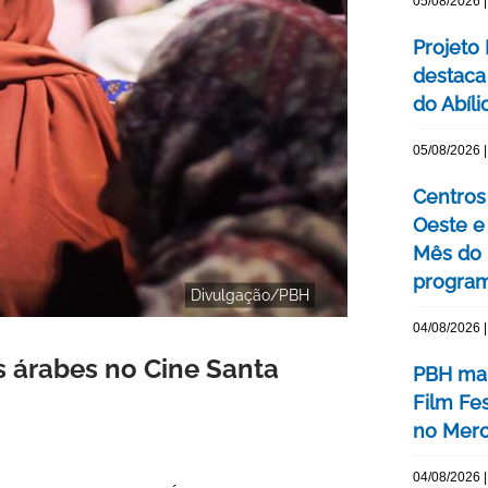
05/08/2026 |
Projeto
destaca 
do Abíli
05/08/2026 |
Centros 
Oeste 
Mês do 
program
Divulgação/PBH
04/08/2026 |
s árabes no Cine Santa
PBH mar
Film Fe
no Merc
04/08/2026 |