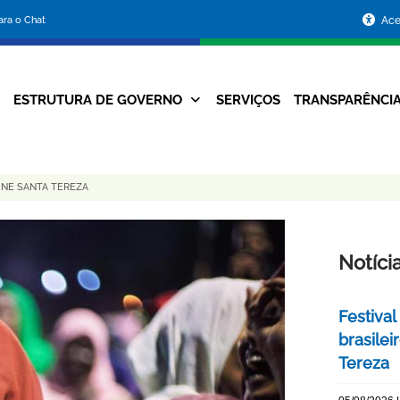
Portal
para o Chat
Ace
da
Prefeitura
ESTRUTURA DE GOVERNO
SERVIÇOS
TRANSPARÊNCI
Navegação
de
Principal
Belo
INE SANTA TEREZA
Horizonte
Notíci
Festival
brasile
Tereza