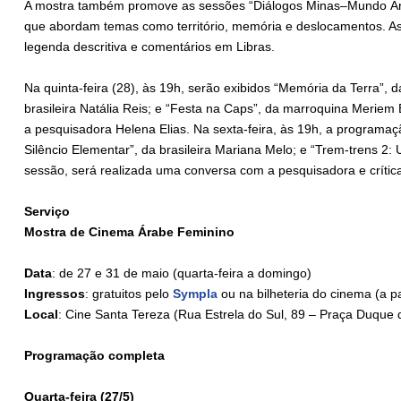
A mostra também promove as sessões “Diálogos Minas–Mundo Árab
que abordam temas como território, memória e deslocamentos. As
legenda descritiva e comentários em Libras.
Na quinta-feira (28), às 19h, serão exibidos “Memória da Terra”, 
brasileira Natália Reis; e “Festa na Caps”, da marroquina Merie
a pesquisadora Helena Elias. Na sexta-feira, às 19h, a programaç
Silêncio Elementar”, da brasileira Mariana Melo; e “Trem-trens 2
sessão, será realizada uma conversa com a pesquisadora e crític
Serviço
Mostra de Cinema Árabe Feminino
Data
: de 27 e 31 de maio (quarta-feira a domingo)
Ingressos
: gratuitos pelo
Sympla
ou na bilheteria do cinema (a p
Local
: Cine Santa Tereza (Rua Estrela do Sul, 89 – Praça Duque 
Programação completa
Quarta-feira (27/5)