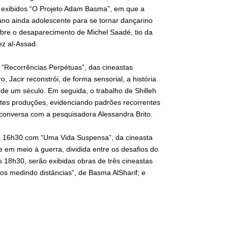
 exibidos “O Projeto Adam Basma”, em que a
íbano ainda adolescente para se tornar dançarino
sobre o desaparecimento de Michel Saadé, tio da
z al-Assad.
 “Recorrências Perpétuas”, das cineastas
, Jacir reconstrói, de forma sensorial, a história
e um século. Em seguida, o trabalho de Shilleh
ntes produções, evidenciando padrões recorrentes
 conversa com a pesquisadora Alessandra Brito.
s 16h30 com “Uma Vida Suspensa”, da cineasta
em meio à guerra, dividida entre os desafios do
às 18h30, serão exibidas obras de três cineastas
s medindo distâncias”, de Basma AlSharif; e