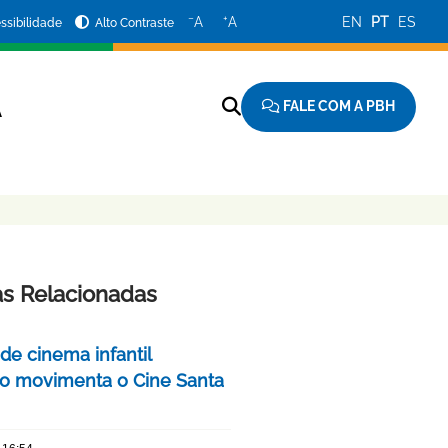
−
+
A
A
EN
PT
ES
ssibilidade
Alto Contraste
FALE COM A PBH
A
as Relacionadas
 de cinema infantil
iro movimenta o Cine Santa