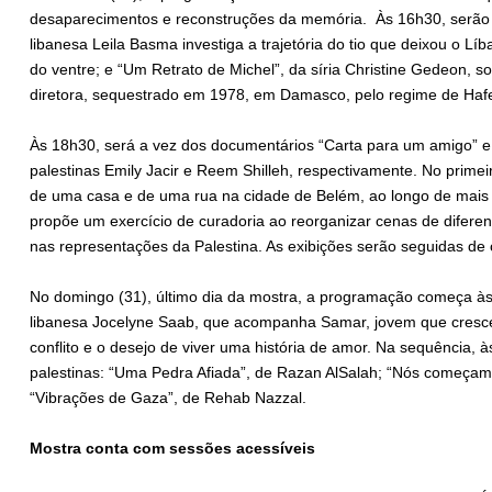
desaparecimentos e reconstruções da memória. Às 16h30, serão
libanesa Leila Basma investiga a trajetória do tio que deixou o L
do ventre; e “Um Retrato de Michel”, da síria Christine Gedeon, 
diretora, sequestrado em 1978, em Damasco, pelo regime de Hafe
Às 18h30, será a vez dos documentários “Carta para um amigo” e
palestinas Emily Jacir e Reem Shilleh, respectivamente. No primeiro
de uma casa e de uma rua na cidade de Belém, ao longo de mais d
propõe um exercício de curadoria ao reorganizar cenas de difere
nas representações da Palestina. As exibições serão seguidas de
No domingo (31), último dia da mostra, a programação começa à
libanesa Jocelyne Saab, que acompanha Samar, jovem que cresce 
conflito e o desejo de viver uma história de amor. Na sequência, 
palestinas: “Uma Pedra Afiada”, de Razan AlSalah; “Nós começamo
“Vibrações de Gaza”, de Rehab Nazzal.
Mostra conta com sessões acessíveis