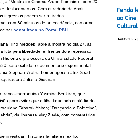
31), a “Mostra de Cinema Árabe Feminino”, com 20
s e deslocamentos. Com curadoria de Analu
Fenda l
os ingressos podem ser retirados
ao Cine
nema, com 30 minutos de antecedência, conforme
Cultural
ode ser
consultada no Portal PBH
.
04/08/2026 |
siana Hind Meddeb, abre a mostra no dia 27, às
 na luta pela liberdade, enfrentando a repressão
m História e professora da Universidade Federal
6h30, será exibido o documentário experimental
ania Stephan. A obra homenageia a atriz Soad
esquisadora Juliana Gusman.
sta franco-marroquina Yasmine Benkiran, que
ão para evitar que a filha fique sob custódia do
-iraquiana Tabarak Abbas; “Dançando a Palestina”,
Nahda”, da libanesa May Ziadé, com comentários
o.
investigam histórias familiares, exílio,