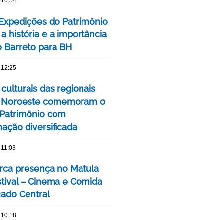
 16:54
 Expedições do Patrimônio
a história e a importância
o Barreto para BH
 12:25
culturais das regionais
e Noroeste comemoram o
Patrimônio com
ação diversificada
 11:03
ca presença no Matula
stival – Cinema e Comida
ado Central
 10:18