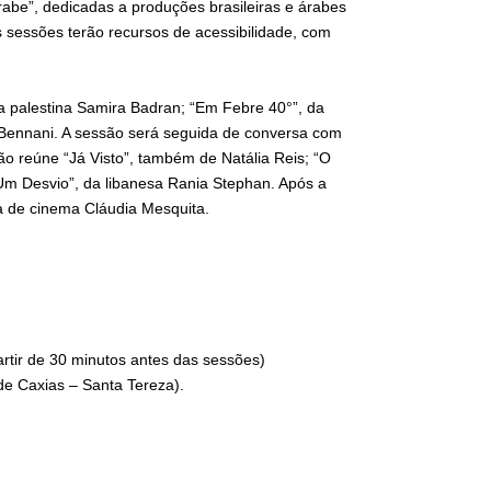
e”, dedicadas a produções brasileiras e árabes
 sessões terão recursos de acessibilidade, com
da palestina Samira Badran; “Em Febre 40°”, da
m Bennani. A sessão será seguida de conversa com
ão reúne “Já Visto”, também de Natália Reis; “O
: Um Desvio”, da libanesa Rania Stephan. Após a
a de cinema Cláudia Mesquita.
artir de 30 minutos antes das sessões)
de Caxias – Santa Tereza).