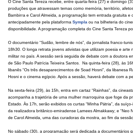
O Cine Santa Tereza recebe, entre quarta-feira (27) e domingo (
produções que atravessam temas como memória, território, afeto
Bambirra e Carol Almeida, a programação tem entrada gratuita e 
antecipadamente pela plataforma
Sympla
ou na bilheteria do ci
disponibilidade. A programação completa do Cine Santa Tereza p
O documentário “Sudão, lembre de nós”, da jornalista franco-tuni
18h30. O longa retrata jovens ativistas que utilizam poesia e arte
militar no país. A sessão será seguida de debate com a doutora e
de São Paulo Patrícia Teixeira Santos. Na quinta-feira (28), às 1
libanês “Os três desaparecimentos de Soad Hosni”, da libanesa R
Hosni e o cinema egípcio. Após a sessão, haverá debate com a p
Na sexta-feira (29), às 15h, entra em cartaz “Rainhas”, da cinea
acompanha a trajetória de uma mulher marroquina que foge da pris
Estado. Às 17h, serão exibidos os curtas “Minha Pátria”, da suíço
da realizadora britânico-emiradense Lamees Almakkawy; e “Neo 
de Carol Almeida, uma das curadoras da mostra, ao fim da sessã
No sábado (30), a programação será dedicada a documentários que 