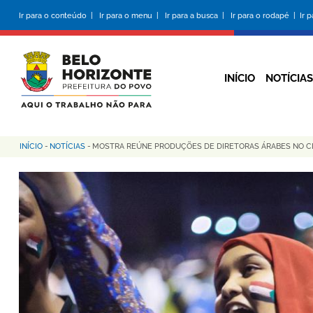
Pular
Ir para o conteúdo |
Ir para o menu |
Ir para a busca |
Ir para o rodapé |
Ir 
para
o
conteúdo
principal
INÍCIO
NOTÍCIAS
INÍCIO
-
NOTÍCIAS
-
MOSTRA REÚNE PRODUÇÕES DE DIRETORAS ÁRABES NO C
Trilha
de
navegação