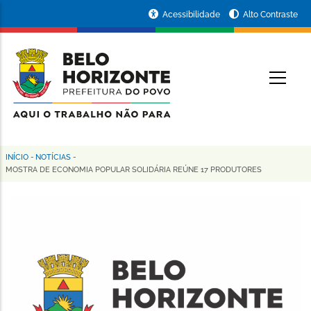
Pular
Portal
Acessibilidade
Alto Contraste
para
da
o
conteúdo
Prefeitura
O
principal
de
Belo
Horizonte
INÍCIO
-
NOTÍCIAS
-
Trilha
MOSTRA DE ECONOMIA POPULAR SOLIDÁRIA REÚNE 17 PRODUTORES
de
navegação