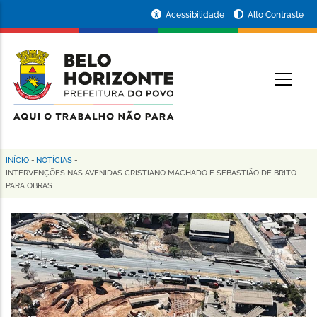
Pular
Portal
Acessibilidade
Alto Contraste
para
da
o
conteúdo
Prefeitura
O
principal
de
Belo
Horizonte
INÍCIO
-
NOTÍCIAS
-
Trilha
INTERVENÇÕES NAS AVENIDAS CRISTIANO MACHADO E SEBASTIÃO DE BRITO
PARA OBRAS
de
navegação