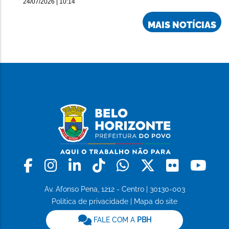
24/07/2026 | 10:14
MAIS NOTÍCIAS
Facebook
Instagram
Linkedin
Tiktok
Whatsapp
X
Flickr
Yo
Av. Afonso Pena, 1212 - Centro | 30130-003
Política de privacidade
|
Mapa do site
FALE COM A
PBH