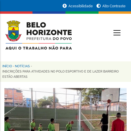
Pular
Portal
Acessibilidade
Alto Contraste
para
da
o
conteúdo
Prefeitura
O
principal
de
Belo
Horizonte
INÍCIO
-
NOTÍCIAS
-
Trilha
INSCRIÇÕES PARA ATIVIDADES NO POLO ESPORTIVO E DE LAZER BARREIRO
ESTÃO ABERTAS
de
navegação