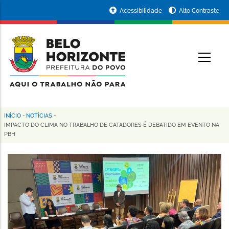
Pular
Portal
Acessibilidade
Alto Contraste
para
da
o
conteúdo
Prefeitura
O
principal
de
Belo
Horizonte
INÍCIO
-
NOTÍCIAS
-
Trilha
IMPACTO DO CLIMA NO TRABALHO DE CATADORES É DEBATIDO EM EVENTO NA
PBH
de
navegação