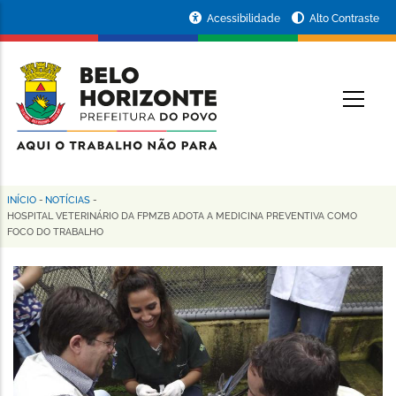
Pular
Portal
Acessibilidade
Alto Contraste
para
da
o
conteúdo
Prefeitura
O
principal
de
Belo
Horizonte
INÍCIO
-
NOTÍCIAS
-
Trilha
HOSPITAL VETERINÁRIO DA FPMZB ADOTA A MEDICINA PREVENTIVA COMO
FOCO DO TRABALHO
de
navegação