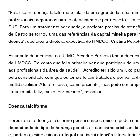
“Falar sobre doença falciforme é falar de uma grande luta por dire
profissionais preparados para o atendimento e por respeito. Um 
SUS. Para um tratamento adequado, o paciente precisa de atenção 
de Castro se tornou uma das referências da capital mineira para
doença”, declarou a diretora executiva do HMDCC, Cristina Peixot
Estudante de medicina da UFMG, Aryadne Barbosa tem a doença fal
do HMDCC. Ela conta que foi a primeira vez que participou de um
aos profissionais da área da saúde”. “Acredito ter sido um luxo pa
pela sensibilidade com que os temas foram tratados e por ver a d
multidisciplinar. A luta é nossa, como paciente, mas pode ser amp
Fiquei muito feliz, muito feliz mesmo”, ressaltou.
Doença falciforme
Hereditária, a doença falciforme possui curso crônico e pode se 
dependendo do tipo de herança genética e das características d
e, portanto, exige cuidado integral que inclui atenção intersetorial