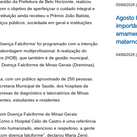
estão da Prefeitura de Belo Horizonte, realizou
05/08/2026 |
m o objetivo de aperfeiçoar o cuidado integral e
tituição ainda recebeu o Prêmio João Batista,
Agosto 
s públicos, sociedade em geral e instituições
importâ
amament
matern
 Doença Falciforme’ foi programado com a intenção
abordagem multiprofissional. A realização do
04/08/2026 |
ens (HOB), que também é de gestão municipal,
Doença Falciforme de Minas Gerais (Dreminas).
a, com um público aproximado de 250 pessoas.
cretaria Municipal de Saúde, dos hospitais da
sas de diagnóstico e laboratórios de Minas
entes, estudantes e residentes.
 com Doença Falciforme de Minas Gerais
omo o Hospital Célio de Castro é uma referência
nto humanizado, atencioso e respeitoso, a gente
com doença falciforme”, declarou Maria Zenó.