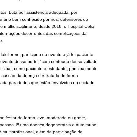
itos. Luta por assistência adequada, por
cenário bem conhecido por nós, defensores do
multidisciplinar e, desde 2018, o Hospital Célio
 internações decorrentes das complicações da
o.
ciforme, participou do evento e já foi paciente
 evento desse porte, “com conteúdo denso voltado
rticipar, como paciente e estudante, principalmente
iscussão da doença ser tratada de forma
liada para todos que estão envolvidos no cuidado.
manifestar de forma leve, moderada ou grave,
a pessoa. É uma doença degenerativa e autoimune
 e multiprofissional, além da participação da