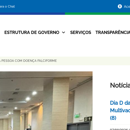
Portal
para o Chat
Ace
da
Prefeitura
ESTRUTURA DE GOVERNO
SERVIÇOS
TRANSPARÊNCI
Navegação
de
Principal
Belo
DA PESSOA COM DOENÇA FALCIFORME
Horizonte
Notíci
Dia D d
Multiva
(8)