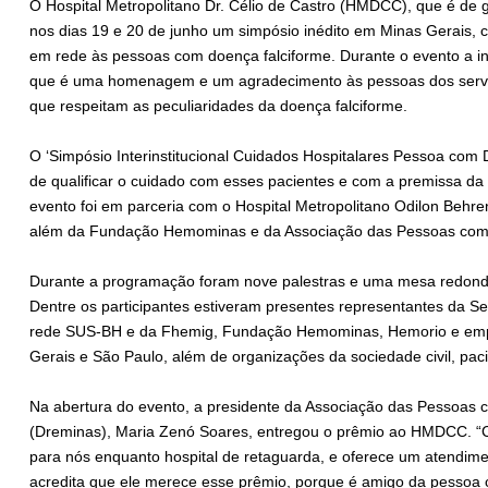
O Hospital Metropolitano Dr. Célio de Castro (HMDCC), que é de g
nos dias 19 e 20 de junho um simpósio inédito em Minas Gerais, co
em rede às pessoas com doença falciforme. Durante o evento a ins
que é uma homenagem e um agradecimento às pessoas dos serviço
que respeitam as peculiaridades da doença falciforme.
O ‘Simpósio Interinstitucional Cuidados Hospitalares Pessoa com
de qualificar o cuidado com esses pacientes e com a premissa da 
evento foi em parceria com o Hospital Metropolitano Odilon Behr
além da Fundação Hemominas e da Associação das Pessoas com 
Durante a programação foram nove palestras e uma mesa redond
Dentre os participantes estiveram presentes representantes da Se
rede SUS-BH e da Fhemig, Fundação Hemominas, Hemorio e empre
Gerais e São Paulo, além de organizações da sociedade civil, paci
Na abertura do evento, a presidente da Associação das Pessoas
(Dreminas), Maria Zenó Soares, entregou o prêmio ao HMDCC. “C
para nós enquanto hospital de retaguarda, e oferece um atendime
acredita que ele merece esse prêmio, porque é amigo da pessoa 