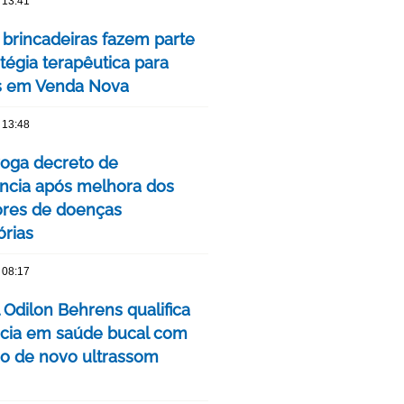
 13:41
 brincadeiras fazem parte
tégia terapêutica para
s em Venda Nova
 13:48
oga decreto de
cia após melhora dos
ores de doenças
órias
 08:17
 Odilon Behrens qualifica
ncia em saúde bucal com
ão de novo ultrassom