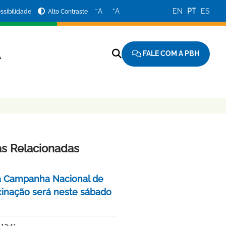
−
+
A
A
EN
PT
ES
ssibilidade
Alto Contraste
FALE COM A PBH
A
as Relacionadas
a Campanha Nacional de
cinação será neste sábado