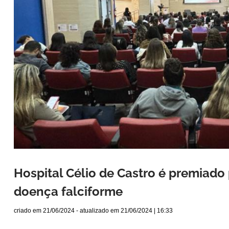
Hospital Célio de Castro é premiad
doença falciforme
criado em
21/06/2024
- atualizado em
21/06/2024 | 16:33