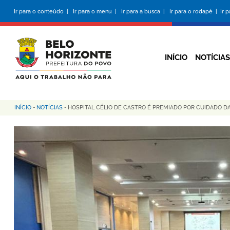
Pular
Ir para o conteúdo |
Ir para o menu |
Ir para a busca |
Ir para o rodapé |
Ir 
para
o
conteúdo
principal
INÍCIO
NOTÍCIAS
INÍCIO
-
NOTÍCIAS
-
HOSPITAL CÉLIO DE CASTRO É PREMIADO POR CUIDADO 
Trilha
de
navegação