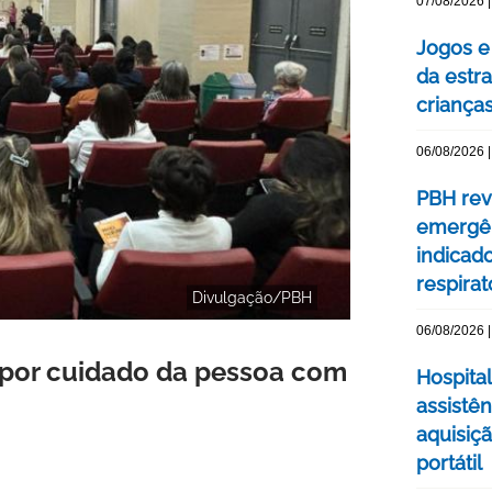
07/08/2026 |
Jogos e
da estra
criança
06/08/2026 |
PBH rev
emergên
indicad
respirat
Divulgação/PBH
06/08/2026 |
o por cuidado da pessoa com
Hospital
assistê
aquisiç
portátil