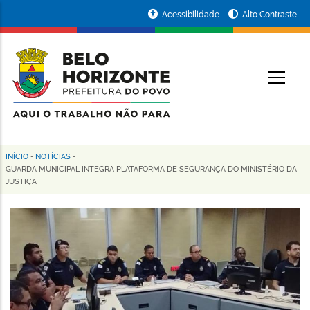
Pular
Portal
Acessibilidade
Alto Contraste
para
da
o
conteúdo
Prefeitura
O
principal
de
Belo
Horizonte
INÍCIO
-
NOTÍCIAS
-
Trilha
GUARDA MUNICIPAL INTEGRA PLATAFORMA DE SEGURANÇA DO MINISTÉRIO DA
JUSTIÇA
de
navegação