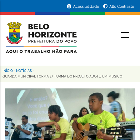
Pular
Portal
Acessibilidade
Alto Contraste
para
da
o
conteúdo
Prefeitura
O
principal
de
Belo
Horizonte
INÍCIO
-
NOTÍCIAS
-
Trilha
GUARDA MUNICIPAL FORMA 2ª TURMA DO PROJETO ADOTE UM MÚSICO
de
navegação