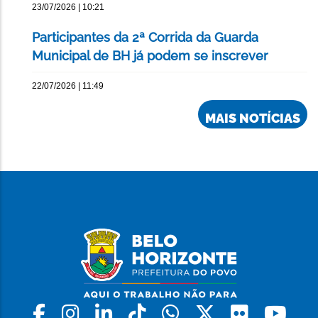
23/07/2026 | 10:21
Participantes da 2ª Corrida da Guarda
Municipal de BH já podem se inscrever
22/07/2026 | 11:49
MAIS NOTÍCIAS
Facebook
Instagram
Linkedin
Tiktok
Whatsapp
X
Flickr
Yo